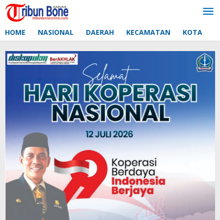
Lewati
ke
konten
HOME
NASIONAL
DAERAH
KECAMATAN
KOTA
D