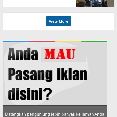
Modifikasi Lampu Kendaraan
melalui Riset FOTOFOBIA
View More