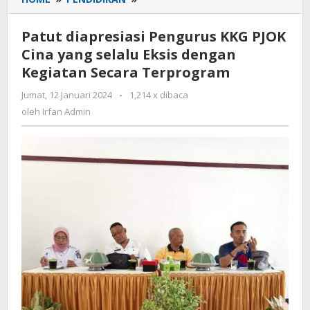
diapresiasi
Pengurus
Patut diapresiasi Pengurus KKG PJOK
KKG
Cina yang selalu Eksis dengan
PJOK
Kegiatan Secara Terprogram
Cina
yang
Jumat, 12 Januari 2024
oleh
-
1,214 x dibaca
selalu
Irfan
oleh
Irfan Admin
Eksis
Admin
dengan
Kegiatan
Secara
Terprogram