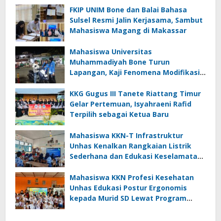
FKIP UNIM Bone dan Balai Bahasa
Sulsel Resmi Jalin Kerjasama, Sambut
Mahasiswa Magang di Makassar
Mahasiswa Universitas
Muhammadiyah Bone Turun
Lapangan, Kaji Fenomena Modifikasi
Lampu Kendaraan melalui Riset
FOTOFOBIA
KKG Gugus III Tanete Riattang Timur
Gelar Pertemuan, Isyahraeni Rafid
Terpilih sebagai Ketua Baru
Mahasiswa KKN-T Infrastruktur
Unhas Kenalkan Rangkaian Listrik
Sederhana dan Edukasi Keselamatan
serta Bahaya Listrik di SMPN 40 Satap
Langkeang
Mahasiswa KKN Profesi Kesehatan
Unhas Edukasi Postur Ergonomis
kepada Murid SD Lewat Program
“Postur Tepat, Anak Hebat”