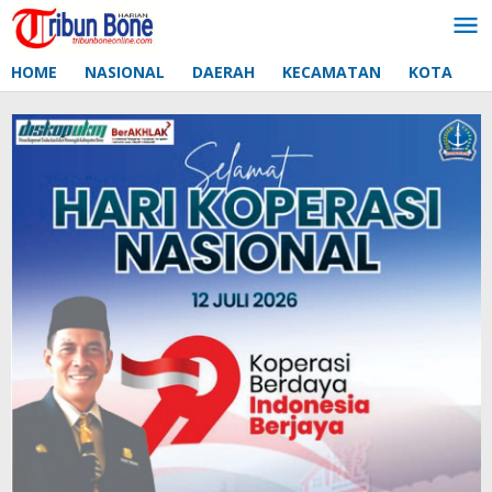
Lewati
ke
konten
HOME
NASIONAL
DAERAH
KECAMATAN
KOTA
D