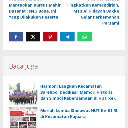
Navigasi
Mantapkan Kursus Mahir
Tingkatkan Kemandirian,
pos
Dasar MTsN 3 Bone, Ini
MTs Al Hidayah Bakke
Yang Dilakukan Peserta
Gelar Perkemahan
Persami
Baca Juga
Harmoni Langkah Kecamatan
Barebbo, Dedikasi, Memori Historis,
dan Simbol Kebersamaan di HUT ke-
81 RI
Meriah Lomba Sholawat HUT Ke-81 RI
di Kecamatan Kajuara