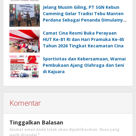
Jelang Musim Giling, PT SGN Kebun
Camming Gelar Tradisi Tebu Manten
Perdana Sebagai Penanda Dimulainya
Penebangan
Camat Cina Resmi Buka Perayaan
HUT Ke-81 RI dan Hari Pramuka Ke-65
Tahun 2026 Tingkat Kecamatan Cina
Sportivitas dan Kebersamaan, Warnai
Pembukaan Ajang Olahraga dan Seni
di Kajuara
Komentar
Tinggalkan Balasan
Alamat email Anda tidak akan dipublikasikan.
Ruas yang
wajib ditandai
*