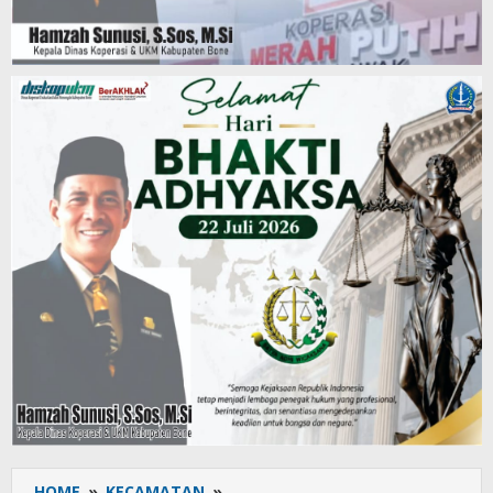
HOME
»
KECAMATAN
»
Bina