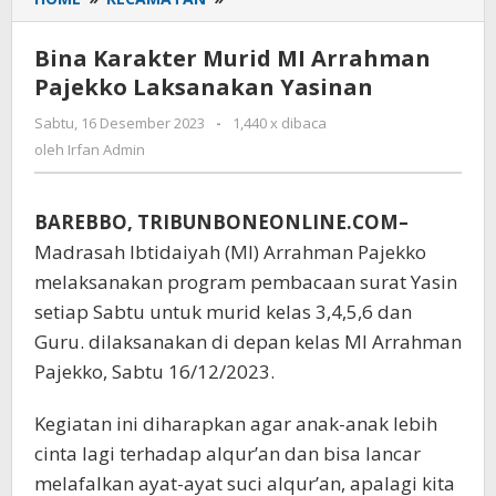
Karakter
Murid
Bina Karakter Murid MI Arrahman
MI
Pajekko Laksanakan Yasinan
Arrahman
Pajekko
Sabtu, 16 Desember 2023
oleh
-
1,440 x dibaca
Laksanakan
Irfan
oleh
Irfan Admin
Yasinan
Admin
BAREBBO, TRIBUNBONEONLINE.COM–
Madrasah Ibtidaiyah (MI) Arrahman Pajekko
melaksanakan program pembacaan surat Yasin
setiap Sabtu untuk murid kelas 3,4,5,6 dan
Guru. dilaksanakan di depan kelas MI Arrahman
Pajekko, Sabtu 16/12/2023.
Kegiatan ini diharapkan agar anak-anak lebih
cinta lagi terhadap alqur’an dan bisa lancar
melafalkan ayat-ayat suci alqur’an, apalagi kita