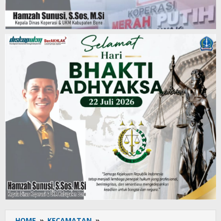
HOME
»
KECAMATAN
»
Peduli