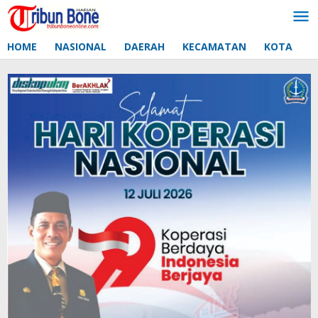
Lewati
ke
konten
HOME
NASIONAL
DAERAH
KECAMATAN
KOTA
D