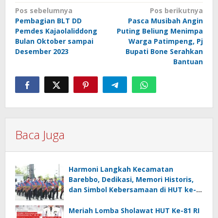
Navigasi
Pos sebelumnya
Pos berikutnya
Pembagian BLT DD
Pasca Musibah Angin
pos
Pemdes Kajaolaliddong
Puting Beliung Menimpa
Bulan Oktober sampai
Warga Patimpeng, Pj
Desember 2023
Bupati Bone Serahkan
Bantuan
Baca Juga
Harmoni Langkah Kecamatan
Barebbo, Dedikasi, Memori Historis,
dan Simbol Kebersamaan di HUT ke-
81 RI
Meriah Lomba Sholawat HUT Ke-81 RI