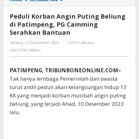
Korban
Angin
Peduli Korban Angin Puting Beliung
Puting
di Patimpeng, PG Camming
Beliung
Serahkan Bantuan
di
Patimpeng,
Selasa, 12 Desember 2023
oleh
-
1,073 x dibaca
PG
Irfan
oleh
Irfan Admin
Camming
Admin
Serahkan
Bantuan
PATIMPENG, TRIBUNBONEONLINE.COM–
Tak hanya lembaga Pemerintah dan swasta
turut andil peduli akan kelangsungan hidup 13
KK yang menjadi korban musibah angin puting
beliung, yang terjadi Ahad, 10 Desember 2023
lalu.