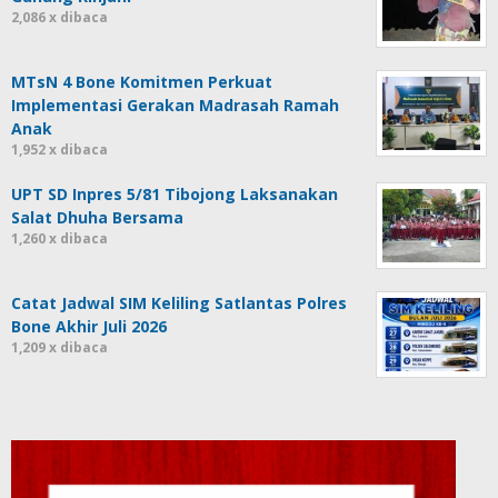
2,086 x dibaca
MTsN 4 Bone Komitmen Perkuat
Implementasi Gerakan Madrasah Ramah
Anak
1,952 x dibaca
UPT SD Inpres 5/81 Tibojong Laksanakan
Salat Dhuha Bersama
1,260 x dibaca
Catat Jadwal SIM Keliling Satlantas Polres
Bone Akhir Juli 2026
1,209 x dibaca