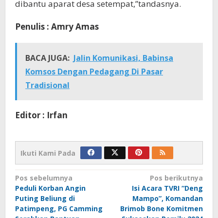
dibantu aparat desa setempat,”tandasnya.
Penulis : Amry Amas
BACA JUGA:
Jalin Komunikasi, Babinsa
Komsos Dengan Pedagang Di Pasar
Tradisional
Editor : Irfan
Ikuti Kami Pada
Navigasi
Pos sebelumnya
Pos berikutnya
Peduli Korban Angin
Isi Acara TVRI “Deng
pos
Puting Beliung di
Mampo”, Komandan
Patimpeng, PG Camming
Brimob Bone Komitmen