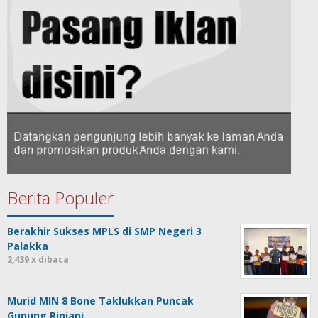
Berita Populer
Berakhir Sukses MPLS di SMP Negeri 3
Palakka
2,439 x dibaca
Murid MIN 8 Bone Taklukkan Puncak
Gunung Rinjani