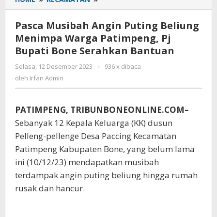
Musibah
Angin
Pasca Musibah Angin Puting Beliung
Puting
Menimpa Warga Patimpeng, Pj
Beliung
Bupati Bone Serahkan Bantuan
Menimpa
Warga
Selasa, 12 Desember 2023
oleh
-
936 x dibaca
Patimpeng,
Irfan
oleh
Irfan Admin
Pj
Admin
Bupati
Bone
PATIMPENG, TRIBUNBONEONLINE.COM–
Serahkan
Bantuan
Sebanyak 12 Kepala Keluarga (KK) dusun
Pelleng-pellenge Desa Paccing Kecamatan
Patimpeng Kabupaten Bone, yang belum lama
ini (10/12/23) mendapatkan musibah
terdampak angin puting beliung hingga rumah
rusak dan hancur.