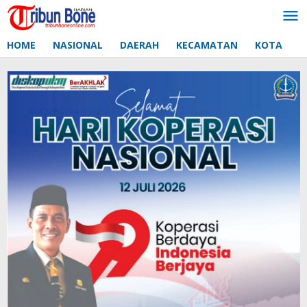
Lewati
ke
konten
HOME
NASIONAL
DAERAH
KECAMATAN
KOTA
D