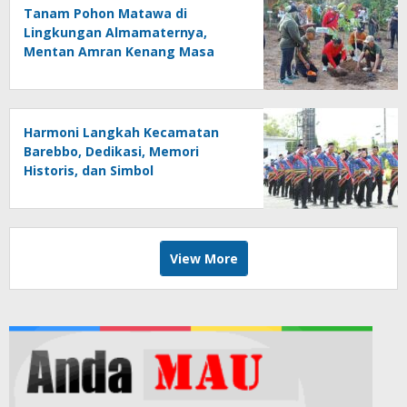
Tanam Pohon Matawa di
Lingkungan Almamaternya,
Mentan Amran Kenang Masa
Kecil di SD Inpres Mappesangka
Harmoni Langkah Kecamatan
Barebbo, Dedikasi, Memori
Historis, dan Simbol
Kebersamaan di HUT ke-81 RI
View More