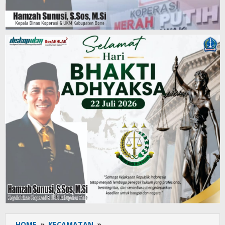
HOME
»
KECAMATAN
»
Pasca