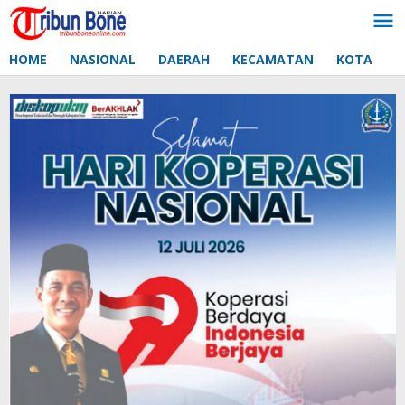
Lewati
ke
konten
HOME
NASIONAL
DAERAH
KECAMATAN
KOTA
D