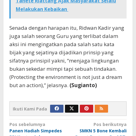
Tanete Riattang Ajak Masyarakat Selalu
Melakukan Kebaikan
Senada dengan harapan itu, Ridwan Kadir yang
juga salah seorang Guru yang terlibat dalam
aksi ini mengingatkan pada salah satu kata
bijak yang sejatinya dijadikan prinsip yang
sifatnya prinsipil yakni, “menjaga lingkungan
bukan sekedar mimpi tapi sebuah tindakan.
(Protecting the environment is not just a dream
but an action),” jelasnya.
(Sugianto)
Ikuti Kami Pada
Navigasi
Pos sebelumnya
Pos berikutnya
Panen Hadiah Simpedes
SMKN 5 Bone Kembali
pos