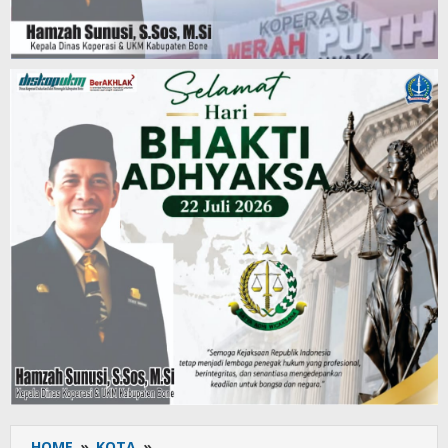
HOME
»
KOTA
»
Atensi