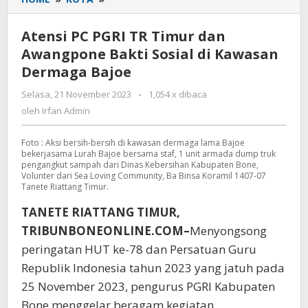
PC
PGRI
Atensi PC PGRI TR Timur dan
TR
Awangpone Bakti Sosial di Kawasan
Timur
Dermaga Bajoe
dan
Awangpone
Selasa, 21 November 2023
oleh
-
1,054 x dibaca
Bakti
Irfan
oleh
Irfan Admin
Sosial
Admin
di
Foto : Aksi bersih-bersih di kawasan dermaga lama Bajoe
Kawasan
bekerjasama Lurah Bajoe bersama staf, 1 unit armada dump truk
Dermaga
pengangkut sampah dari Dinas Kebersihan Kabupaten Bone,
Bajoe
Volunter dari Sea Loving Community, Ba Binsa Koramil 1407-07
Tanete Riattang Timur.
TANETE RIATTANG TIMUR,
TRIBUNBONEONLINE.COM–
Menyongsong
peringatan HUT ke-78 dan Persatuan Guru
Republik Indonesia tahun 2023 yang jatuh pada
25 November 2023, pengurus PGRI Kabupaten
Bone menggelar beragam kegiatan.