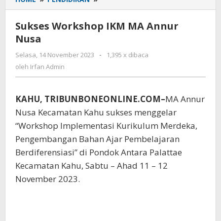
Workshop
IKM
Sukses Workshop IKM MA Annur
MA
Nusa
Annur
Nusa
Selasa, 14 November 2023
oleh
-
1,395 x dibaca
Irfan
oleh
Irfan Admin
Admin
KAHU, TRIBUNBONEONLINE.COM–
MA Annur
Nusa Kecamatan Kahu sukses menggelar
“Workshop Implementasi Kurikulum Merdeka,
Pengembangan Bahan Ajar Pembelajaran
Berdiferensiasi” di Pondok Antara Palattae
Kecamatan Kahu, Sabtu – Ahad 11 – 12
November 2023.