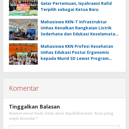
Gelar Pertemuan, Isyahraeni Rafid
Terpilih sebagai Ketua Baru
Mahasiswa KKN-T Infrastruktur
Unhas Kenalkan Rangkaian Listrik
Sederhana dan Edukasi Keselamatan
serta Bahaya Listrik di SMPN 40 Satap
Langkeang
Mahasiswa KKN Profesi Kesehatan
Unhas Edukasi Postur Ergonomis
kepada Murid SD Lewat Program
“Postur Tepat, Anak Hebat”
Komentar
Tinggalkan Balasan
Alamat email Anda tidak akan dipublikasikan.
Ruas yang
wajib ditandai
*