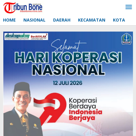
Lewati
ke
konten
HOME
NASIONAL
DAERAH
KECAMATAN
KOTA
D