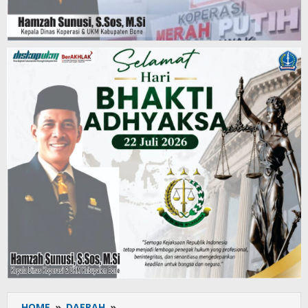
HOME
»
DAERAH
»
Cuaca