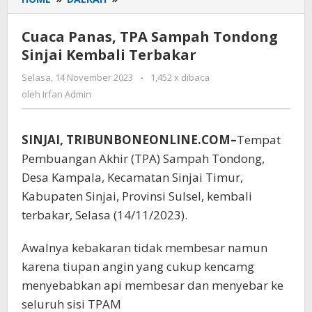
Panas,
TPA
Cuaca Panas, TPA Sampah Tondong
Sampah
Sinjai Kembali Terbakar
Tondong
Sinjai
Selasa, 14 November 2023
oleh
-
1,452 x dibaca
Kembali
Irfan
oleh
Irfan Admin
Terbakar
Admin
SINJAI, TRIBUNBONEONLINE.COM–
Tempat
Pembuangan Akhir (TPA) Sampah Tondong,
Desa Kampala, Kecamatan Sinjai Timur,
Kabupaten Sinjai, Provinsi Sulsel, kembali
terbakar, Selasa (14/11/2023).
Awalnya kebakaran tidak membesar namun
karena tiupan angin yang cukup kencamg
menyebabkan api membesar dan menyebar ke
seluruh sisi TPAM