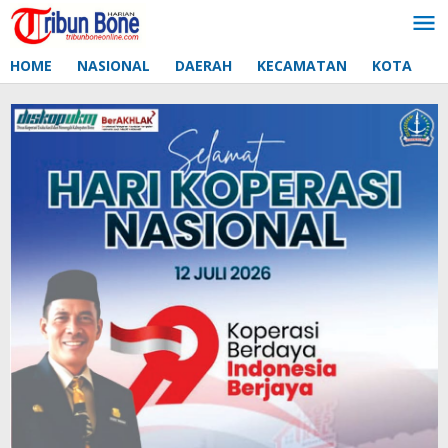
Lewati
ke
konten
HOME
NASIONAL
DAERAH
KECAMATAN
KOTA
D