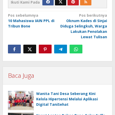
Ikuti Kami Pada
Navigasi
Pos sebelumnya
Pos berikutnya
10 Mahasiswa IAIN PPL di
Oknum Kades di Sinjai
pos
Tribun Bone
Diduga Selingkuh, Warga
Lakukan Penolakan
Lewat Tulisan
Baca Juga
Wanita Tani Desa Seberang Kini
Kelola Hipertensi Melalui Aplikasi
Digital TaniSehat