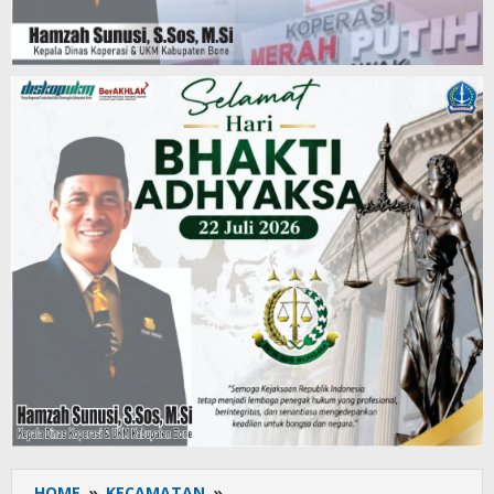
HOME
»
KECAMATAN
»
Camat