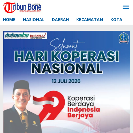
Lewati
ke
konten
HOME
NASIONAL
DAERAH
KECAMATAN
KOTA
D