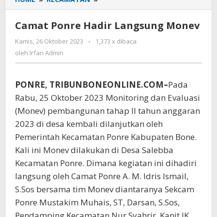
Ponre
Hadir
Camat Ponre Hadir Langsung Monev
Langsung
Monev
Kamis, 26 Oktober 2023
oleh
-
1,373 x dibaca
Irfan
oleh
Irfan Admin
Admin
PONRE, TRIBUNBONEONLINE.COM–
Pada
Rabu, 25 Oktober 2023 Monitoring dan Evaluasi
(Monev) pembangunan tahap II tahun anggaran
2023 di desa kembali dilanjutkan oleh
Pemerintah Kecamatan Ponre Kabupaten Bone.
Kali ini Monev dilakukan di Desa Salebba
Kecamatan Ponre. Dimana kegiatan ini dihadiri
langsung oleh Camat Ponre A. M. Idris Ismail,
S.Sos bersama tim Monev diantaranya Sekcam
Ponre Mustakim Muhais, ST, Darsan, S.Sos,
Pendamping Kecamatan Nur Syahrir, Kanit IK