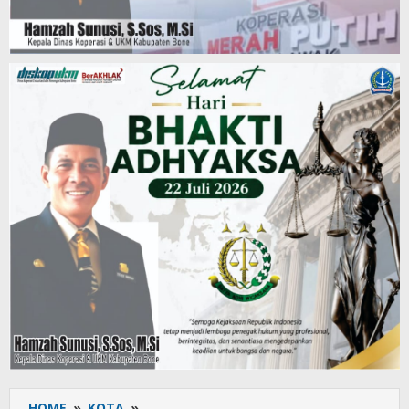
HOME
»
KOTA
»
AYP