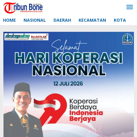
Lewati
ke
konten
HOME
NASIONAL
DAERAH
KECAMATAN
KOTA
D