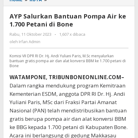
Salurkan
Bantuan
AYP Salurkan Bantuan Pompa Air ke
Pompa
1.700 Petani di Bone
Air
ke
Rabu, 11 Oktober 2023
oleh
-
1,607 x dibaca
1.700
Irfan
oleh
Irfan Admin
Petani
Admin
di
Komisi VII DPR RI Dr. Hj. Andi Yuliani Paris, M.Sc menyalurkan
Bone
bantuan gratis pompa air dan alat konversi BBM ke 1.700 petani di
Bone
WATAMPONE, TRIBUNBONEONLINE.COM–
Dalam rangka mendukung program Kemitraan
Kementerian ESDM, anggota DPR RI Dr. Hj. Andi
Yuliani Paris, MSc dari Fraksi Partai Amanat
Nasional (PAN) telah mendistribusikan bantuan
gratis berupa pompa air dan alat konversi BBM
ke BBG kepada 1.700 petani di Kabupaten Bone.
Acara ini berlangsung di gedung Makkasau