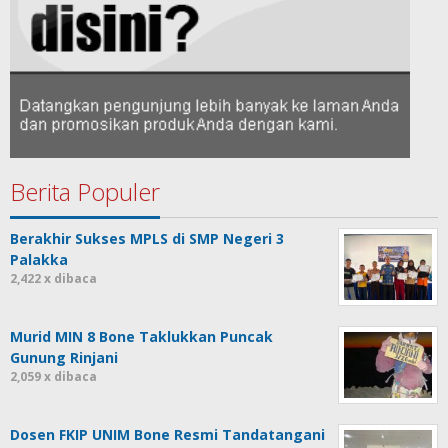
Berita Populer
Berakhir Sukses MPLS di SMP Negeri 3
Palakka
2,422 x dibaca
Murid MIN 8 Bone Taklukkan Puncak
Gunung Rinjani
2,059 x dibaca
Dosen FKIP UNIM Bone Resmi Tandatangani