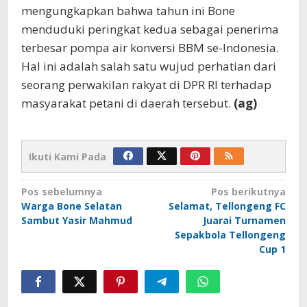
mengungkapkan bahwa tahun ini Bone
menduduki peringkat kedua sebagai penerima
terbesar pompa air konversi BBM se-Indonesia.
Hal ini adalah salah satu wujud perhatian dari
seorang perwakilan rakyat di DPR RI terhadap
masyarakat petani di daerah tersebut.
(ag)
Ikuti Kami Pada
Navigasi
Pos sebelumnya
Pos berikutnya
Warga Bone Selatan
Selamat, Tellongeng FC
pos
Sambut Yasir Mahmud
Juarai Turnamen
Sepakbola Tellongeng
Cup 1