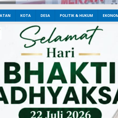
ATAN
KOTA
DESA
POLITIK & HUKUM
EKONOM