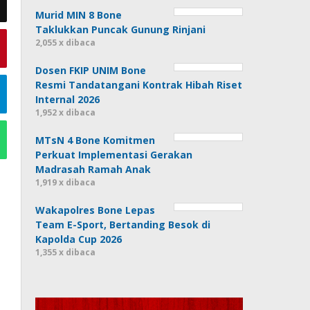
Murid MIN 8 Bone
Taklukkan Puncak Gunung Rinjani
2,055 x dibaca
Dosen FKIP UNIM Bone
Resmi Tandatangani Kontrak Hibah Riset
Internal 2026
1,952 x dibaca
MTsN 4 Bone Komitmen
Perkuat Implementasi Gerakan
Madrasah Ramah Anak
1,919 x dibaca
Wakapolres Bone Lepas
Team E-Sport, Bertanding Besok di
Kapolda Cup 2026
1,355 x dibaca