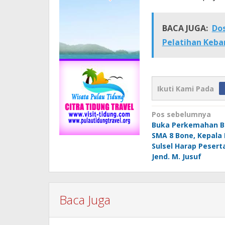
BACA JUGA:
Dos
Pelatihan Keba
Ikuti Kami Pada
Navigasi
Pos sebelumnya
Buka Perkemahan Bl
pos
SMA 8 Bone, Kepala 
Sulsel Harap Peser
Jend. M. Jusuf
Baca Juga