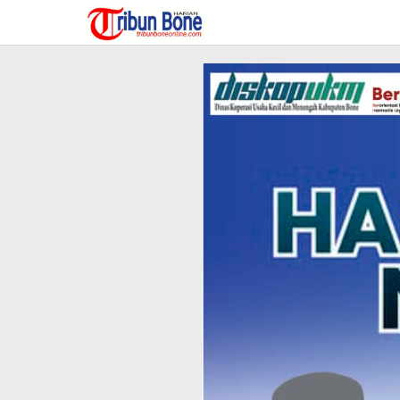
Lewati
ke
konten