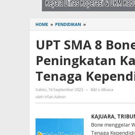
HOME
»
PENDIDIKAN
»
UPT
SMA
8
UPT SMA 8 Bon
Bone
Gelar
Peningkatan Ka
Workshop
Peningkatan
Kapasitas
Tenaga Kepend
Guru
dan
Tenaga
Sabtu, 16 September 2023
oleh
-
842 x dibaca
Kependidikan
Irfan
oleh
Irfan Admin
Admin
KAJUARA, TRIB
Bone menggelar W
Tenaga Kependidik