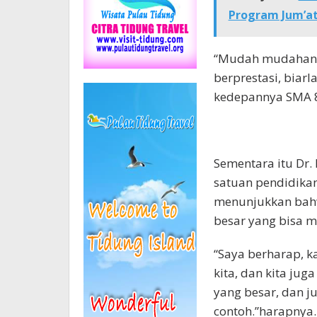
Program Jum’at
“Mudah mudahan p
berprestasi, biar
kedepannya SMA 8 
Sementara itu Dr.
satuan pendidikan
menunjukkan bahw
besar yang bisa m
“Saya berharap, k
kita, dan kita ju
yang besar, dan j
contoh.”harapnya