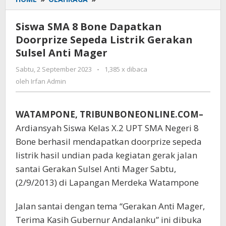
SMA
8
Siswa SMA 8 Bone Dapatkan
Bone
Doorprize Sepeda Listrik Gerakan
Dapatkan
Sulsel Anti Mager
Doorprize
Sepeda
Sabtu, 2 September 2023
oleh
-
1,385 x dibaca
Listrik
Irfan
oleh
Irfan Admin
Gerakan
Admin
Sulsel
Anti
WATAMPONE, TRIBUNBONEONLINE.COM–
Mager
Ardiansyah Siswa Kelas X.2 UPT SMA Negeri 8
Bone berhasil mendapatkan doorprize sepeda
listrik hasil undian pada kegiatan gerak jalan
santai Gerakan Sulsel Anti Mager Sabtu,
(2/9/2013) di Lapangan Merdeka Watampone
Jalan santai dengan tema “Gerakan Anti Mager,
Terima Kasih Gubernur Andalanku” ini dibuka