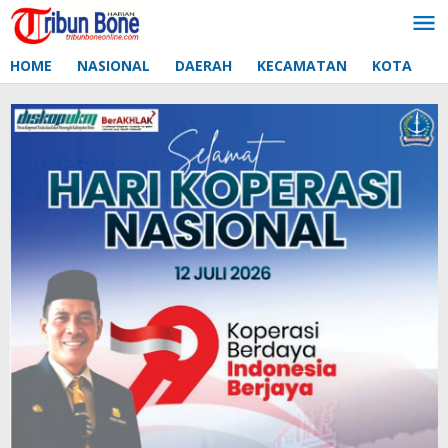
Lewati
ke
konten
HOME
NASIONAL
DAERAH
KECAMATAN
KOTA
D