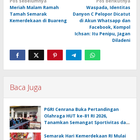
Navigasi
Pos sebelumnya
Pos berikutnya
Meriah Malam Ramah
Waspada, Identitas
pos
Tamah Semarak
Danyon C Pelopor Dicatut
Kemerdekaan di Buareng
di Akun Whatsapp dan
Facebook, Kompol
Ichsan: Itu Penipu, Jagan
Diladeni
Baca Juga
PGRI Cenrana Buka Pertandingan
Olahraga HUT ke-81 RI 2026,
Tanamkan Semangat Sportivitas dan
Cinta Tanah Air
Semarak Hari Kemerdekaan RI Mulai