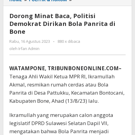
Minat
Baca,
Dorong Minat Baca, Politisi
Politisi
Demokrat Dirikan Bola Panrita di
Demokrat
Bone
Dirikan
Bola
Rabu, 16 Agustus 2023
oleh
-
880 x dibaca
Panrita
Irfan
oleh
Irfan Admin
di
Admin
Bone
WATAMPONE, TRIBUNBONEONLINE.COM–
Tenaga Ahli Wakil Ketua MPR RI, Ikramullah
Akmal, resmikan rumah cerdas atau Bola
Panrita di Desa Pattukku, Kecamatan Bontocani,
Kabupaten Bone, Ahad (13/8/23) lalu.
Ikramullah yang merupakan calon anggota
legislatif DPRD Sulawesi Selatan Dapil VII,
mengatakan bahwa Bola Panrita menjadi