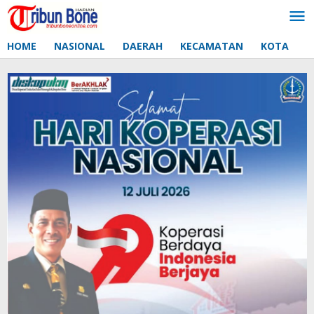
Lewati
ke
konten
HOME
NASIONAL
DAERAH
KECAMATAN
KOTA
D