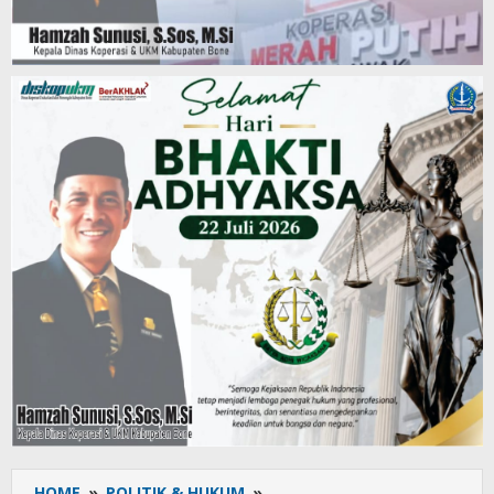
HOME
»
POLITIK & HUKUM
»
Dorong