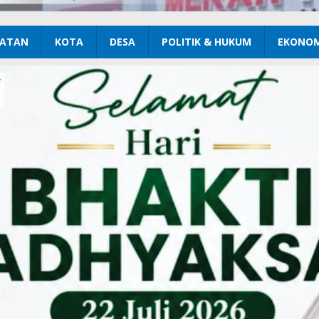
ATAN
KOTA
DESA
POLITIK & HUKUM
EKONOM