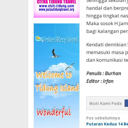
Sehingga sekolah
handal dan berpre
hingga tingkat nas
Maka sosok H.Jama
bagi kalangan pen
Kendati demikian 
memasuki masa pu
dan komunikasi ter
Penulis : Burhan
Editor : Irfan
Ikuti Kami Pada
Navigasi
Pos sebelumnya
Putaran Kedua 14 Be
pos