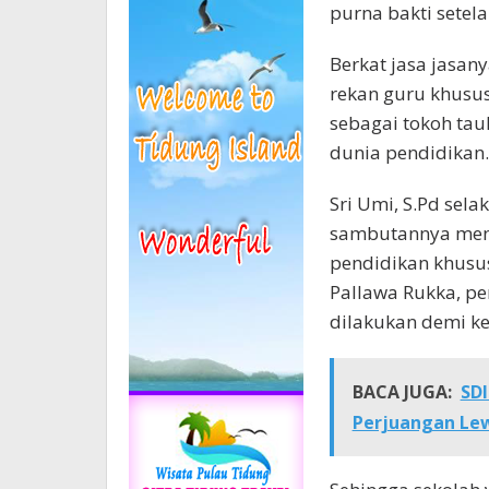
purna bakti setel
Berkat jasa jasany
rekan guru khusu
sebagai tokoh ta
dunia pendidikan.
Sri Umi, S.Pd sel
sambutannya meng
pendidikan khusus
Pallawa Rukka, pe
dilakukan demi k
BACA JUGA:
SD
Perjuangan Le