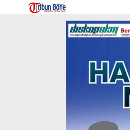
Lewati
ke
konten