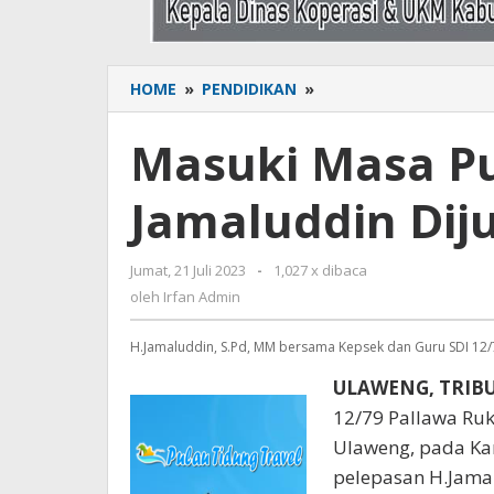
HOME
»
PENDIDIKAN
»
Masuki
Masa
Purna
Masuki Masa Pu
Bakti,
H.
Jamaluddin Dij
Jamaluddin
Dijuluki
Tokoh
Jumat, 21 Juli 2023
oleh
-
1,027 x dibaca
Tauladan
Irfan
oleh
Irfan Admin
Admin
H.Jamaluddin, S.Pd, MM bersama Kepsek dan Guru SDI 12/7
ULAWENG, TRI
12/79 Pallawa Ruk
Ulaweng, pada Ka
pelepasan H.Jama