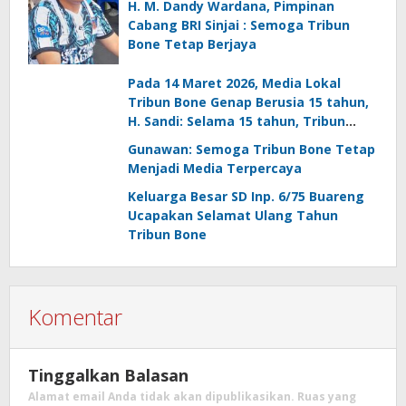
H. M. Dandy Wardana, Pimpinan
pembangunan di Kabupaten Bone
Cabang BRI Sinjai : Semoga Tribun
Bone Tetap Berjaya
Pada 14 Maret 2026, Media Lokal
Tribun Bone Genap Berusia 15 tahun,
H. Sandi: Selama 15 tahun, Tribun
Bone Sesungguhnya Telah Menjadi
Gunawan: Semoga Tribun Bone Tetap
Arsip Perjalanan Sosial, Politik,
Menjadi Media Terpercaya
Pendidikan, dan Ekonomi Masyarakat
Keluarga Besar SD Inp. 6/75 Buareng
Bone
Ucapakan Selamat Ulang Tahun
Tribun Bone
Komentar
Tinggalkan Balasan
Alamat email Anda tidak akan dipublikasikan.
Ruas yang