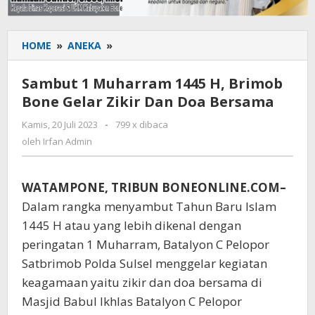
HOME
»
ANEKA
»
Sambut
1
Muharram
Sambut 1 Muharram 1445 H, Brimob
1445
Bone Gelar Zikir Dan Doa Bersama
H,
Brimob
Kamis, 20 Juli 2023
oleh
-
799 x dibaca
Bone
Irfan
oleh
Irfan Admin
Gelar
Admin
Zikir
Dan
WATAMPONE, TRIBUN BONEONLINE.COM–
Doa
Dalam rangka menyambut Tahun Baru Islam
Bersama
1445 H atau yang lebih dikenal dengan
peringatan 1 Muharram, Batalyon C Pelopor
Satbrimob Polda Sulsel menggelar kegiatan
keagamaan yaitu zikir dan doa bersama di
Masjid Babul Ikhlas Batalyon C Pelopor