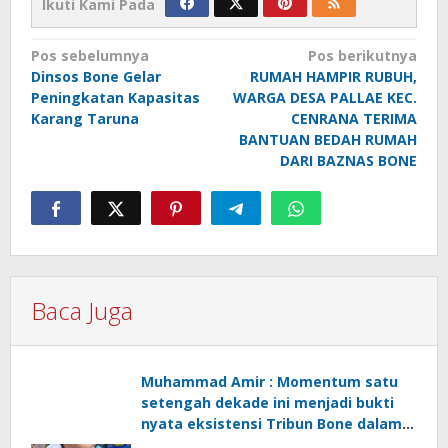
Ikuti Kami Pada
Navigasi
Pos sebelumnya
Pos berikutnya
Dinsos Bone Gelar
RUMAH HAMPIR RUBUH,
pos
Peningkatan Kapasitas
WARGA DESA PALLAE KEC.
Karang Taruna
CENRANA TERIMA
BANTUAN BEDAH RUMAH
DARI BAZNAS BONE
Baca Juga
Muhammad Amir : Momentum satu
setengah dekade ini menjadi bukti
nyata eksistensi Tribun Bone dalam
mengawal dinamika informasi dan