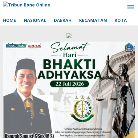
Lewati
ke
konten
HOME
NASIONAL
DAERAH
KECAMATAN
KOTA
D