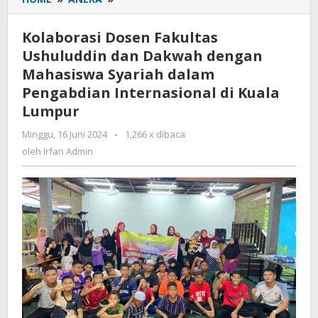
Dosen
Fakultas
Kolaborasi Dosen Fakultas
Ushuluddin
Ushuluddin dan Dakwah dengan
dan
Mahasiswa Syariah dalam
Dakwah
dengan
Pengabdian Internasional di Kuala
Mahasiswa
Lumpur
Syariah
dalam
Minggu, 16 Juni 2024
oleh
-
1,266 x dibaca
Irfan
Pengabdian
oleh
Irfan Admin
Admin
Internasional
di
Kuala
Lumpur