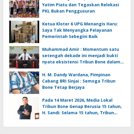
Yatim Piatu dan Tegaskan Relokasi
PKL Bukan Penggusuran
Ketua Kloter 6 UPG Menangis Haru:
Saya Tak Menyangka Pelayanan
Pemerintah Sebegini Baik
Muhammad Amir : Momentum satu
setengah dekade ini menjadi bukti
nyata eksistensi Tribun Bone dalam
mengawal dinamika informasi dan
pembangunan di Kabupaten Bone
H. M. Dandy Wardana, Pimpinan
Cabang BRI Sinjai : Semoga Tribun
Bone Tetap Berjaya
Pada 14 Maret 2026, Media Lokal
Tribun Bone Genap Berusia 15 tahun,
H. Sandi: Selama 15 tahun, Tribun
Bone Sesungguhnya Telah Menjadi
Arsip Perjalanan Sosial, Politik,
Pendidikan, dan Ekonomi Masyarakat