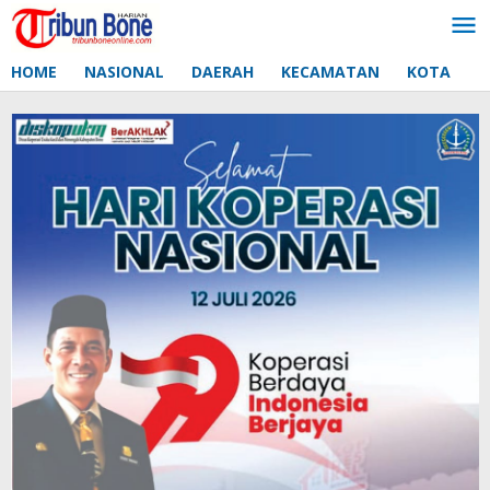
Lewati
ke
konten
HOME
NASIONAL
DAERAH
KECAMATAN
KOTA
D