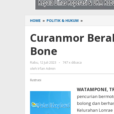
HOME
»
POLITIK & HUKUM
»
Curanmor
Beraksi
di
Curanmor Beraks
Siang
Bolong
Bone
di
Bone
Rabu, 12 Juli 2023
oleh
-
747 x dibaca
Irfan
oleh
Irfan Admin
Admin
Ilustrasi
WATAMPONE, T
pencurian bermoto
bolong dan berha
Kelurahan Lonrae