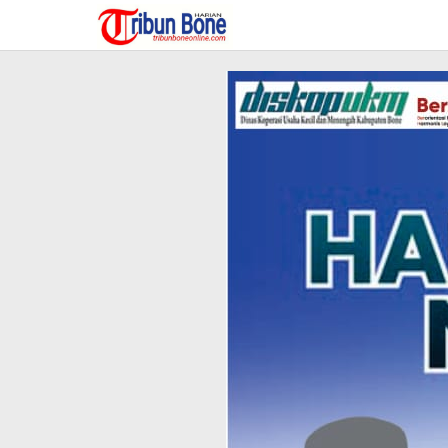
Lewati
ke
konten