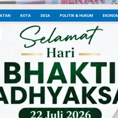
ATAN
KOTA
DESA
POLITIK & HUKUM
EKONOM