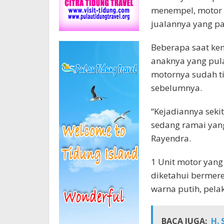
menempel, motor t
jualannya yang pa
Beberapa saat ke
anaknya yang pula
motornya sudah t
sebelumnya.
“Kejadiannya seki
sedang ramai yan
Rayendra.
1 Unit motor yang
diketahui bermer
warna putih, pela
BACA JUGA:
H. 