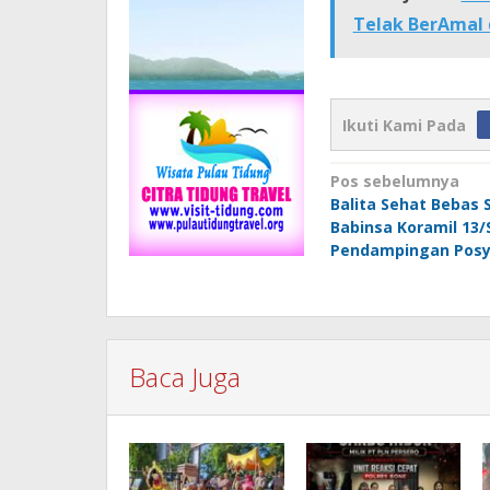
Telak BerAmal 
Ikuti Kami Pada
Navigasi
Pos sebelumnya
Balita Sehat Bebas 
pos
Babinsa Koramil 13/
Pendampingan Pos
Baca Juga