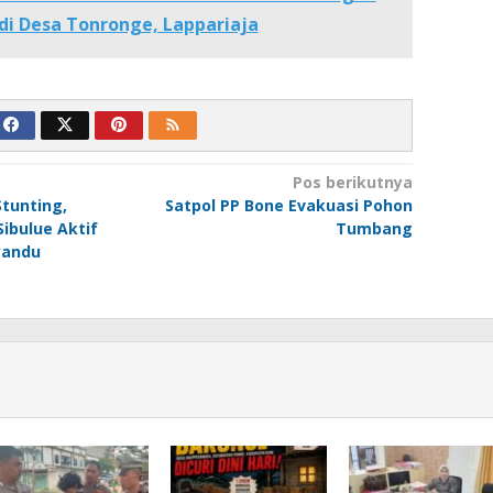
di Desa Tonronge, Lappariaja
Pos berikutnya
Stunting,
Satpol PP Bone Evakuasi Pohon
Sibulue Aktif
Tumbang
yandu