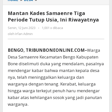
Kades
Samaenre
Mantan Kades Samaenre Tiga
Tiga
Periode Tutup Usia, Ini Riwayatnya
Periode
Tutup
Senin, 12 Juni 2023
oleh
-
1,001 x dibaca
Usia,
Irfan
oleh
Irfan Admin
Ini
Admin
Riwayatnya
BENGO, TRIBUNBONEONLINE.COM–
Warga
Desa Samaenre Kecamatan Bengo Kabupaten
Bone diselimuti duka yang mendalam, pasalnya
mendengar kabar bahwa mantan kepala desa
nya, telah meninggalkan keluarga dan
warganya dengan tenang. Kerabat, keluarga
hingga warga terkejut penuh haru mendengar
kabar atas kehilangan sosok yang jadi panutan
warganya.