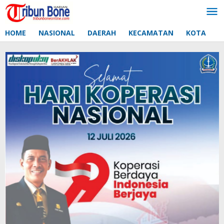
Lewati
ke
konten
HOME
NASIONAL
DAERAH
KECAMATAN
KOTA
D