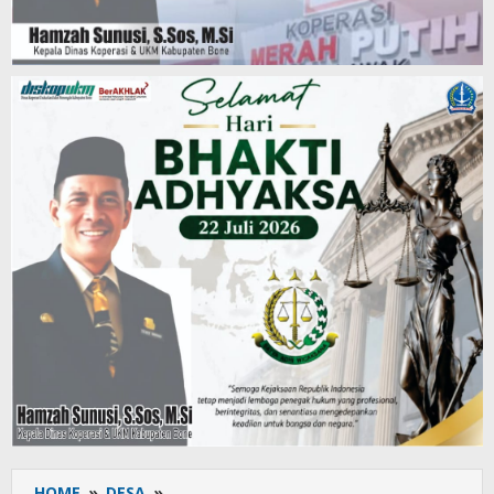
HOME
»
DESA
»
Mantan