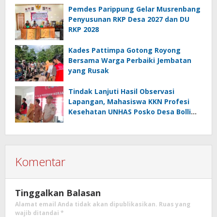
Pemdes Parippung Gelar Musrenbang
Penyusunan RKP Desa 2027 dan DU
RKP 2028
Kades Pattimpa Gotong Royong
Bersama Warga Perbaiki Jembatan
yang Rusak
Tindak Lanjuti Hasil Observasi
Lapangan, Mahasiswa KKN Profesi
Kesehatan UNHAS Posko Desa Bolli
Gelar Seminar Program Kerja
Komentar
Tinggalkan Balasan
Alamat email Anda tidak akan dipublikasikan.
Ruas yang
wajib ditandai
*