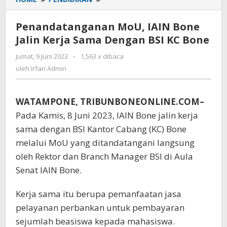
MoU,
IAIN
Penandatanganan MoU, IAIN Bone
Bone
Jalin Kerja Sama Dengan BSI KC Bone
Jalin
Kerja
Jumat, 9 Juni 2023
oleh
-
1,563 x dibaca
Sama
Irfan
oleh
Irfan Admin
Dengan
Admin
BSI
KC
WATAMPONE, TRIBUNBONEONLINE.COM–
Bone
Pada Kamis, 8 Juni 2023, IAIN Bone jalin kerja
sama dengan BSI Kantor Cabang (KC) Bone
melalui MoU yang ditandatangani langsung
oleh Rektor dan Branch Manager BSI di Aula
Senat IAIN Bone.
Kerja sama itu berupa pemanfaatan jasa
pelayanan perbankan untuk pembayaran
sejumlah beasiswa kepada mahasiswa.