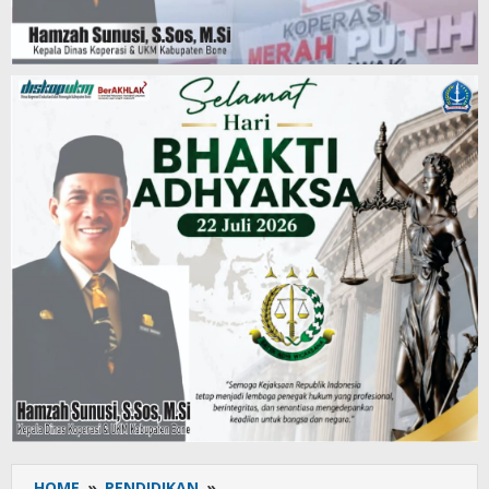
HOME
»
PENDIDIKAN
»
Penandatanganan