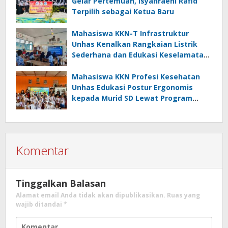
Gelar Pertemuan, Isyahraeni Rafid
Terpilih sebagai Ketua Baru
Mahasiswa KKN-T Infrastruktur
Unhas Kenalkan Rangkaian Listrik
Sederhana dan Edukasi Keselamatan
serta Bahaya Listrik di SMPN 40 Satap
Langkeang
Mahasiswa KKN Profesi Kesehatan
Unhas Edukasi Postur Ergonomis
kepada Murid SD Lewat Program
“Postur Tepat, Anak Hebat”
Komentar
Tinggalkan Balasan
Alamat email Anda tidak akan dipublikasikan.
Ruas yang
wajib ditandai
*