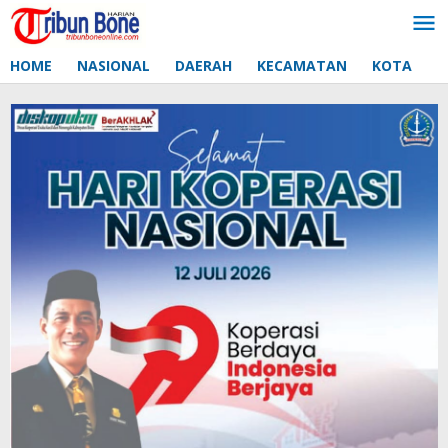
Lewati
ke
konten
HOME
NASIONAL
DAERAH
KECAMATAN
KOTA
D