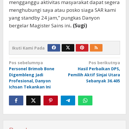
mengganggu aktivitas masyarakat dapat segera
menghubungi saya atau posko siaga SAR kami
yang standby 24 jam,” pungkas Danyon
bergelar Magister Sains ini
. (Sugi)
Ikuti Kami Pada
Navigasi
Pos sebelumnya
Pos berikutnya
Personel Brimob Bone
Hasil Perbaikan DPS,
pos
Digembleng Jadi
Pemilih Aktif Sinjai Utara
Profesional, Danyon
Sebanyak 36.405
Ichsan Tekankan Ini