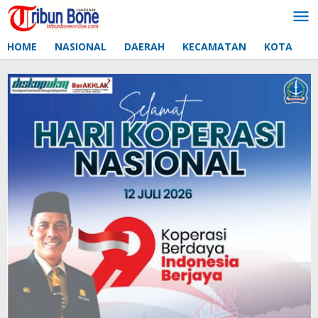
Lewati
ke
konten
HOME
NASIONAL
DAERAH
KECAMATAN
KOTA
D