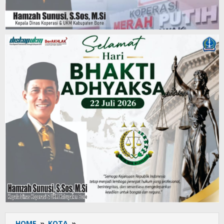
HOME
»
KOTA
»
Tim