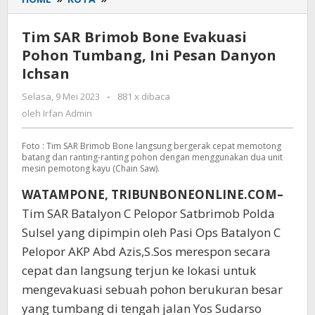
SAR
Brimob
Tim SAR Brimob Bone Evakuasi
Bone
Pohon Tumbang, Ini Pesan Danyon
Evakuasi
Ichsan
Pohon
Tumbang,
Selasa, 9 Mei 2023
oleh
-
881 x dibaca
Ini
Irfan
oleh
Irfan Admin
Pesan
Admin
Danyon
Foto : Tim SAR Brimob Bone langsung bergerak cepat memotong
Ichsan
batang dan ranting-ranting pohon dengan menggunakan dua unit
mesin pemotong kayu (Chain Saw).
WATAMPONE, TRIBUNBONEONLINE.COM–
Tim SAR Batalyon C Pelopor Satbrimob Polda
Sulsel yang dipimpin oleh Pasi Ops Batalyon C
Pelopor AKP Abd Azis,S.Sos merespon secara
cepat dan langsung terjun ke lokasi untuk
mengevakuasi sebuah pohon berukuran besar
yang tumbang di tengah jalan Yos Sudarso