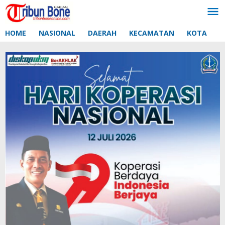
Lewati
ke
konten
HOME
NASIONAL
DAERAH
KECAMATAN
KOTA
D