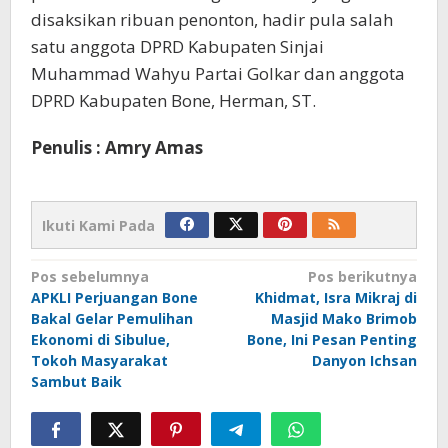
disaksikan ribuan penonton, hadir pula salah
satu anggota DPRD Kabupaten Sinjai
Muhammad Wahyu Partai Golkar dan anggota
DPRD Kabupaten Bone, Herman, ST.
Penulis : Amry Amas
Ikuti Kami Pada
Navigasi
Pos sebelumnya
Pos berikutnya
APKLI Perjuangan Bone
Khidmat, Isra Mikraj di
pos
Bakal Gelar Pemulihan
Masjid Mako Brimob
Ekonomi di Sibulue,
Bone, Ini Pesan Penting
Tokoh Masyarakat
Danyon Ichsan
Sambut Baik