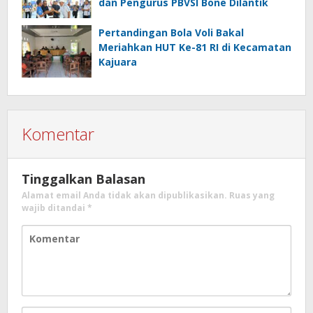
dan Pengurus PBVSI Bone Dilantik
Pertandingan Bola Voli Bakal
Meriahkan HUT Ke-81 RI di Kecamatan
Kajuara
Komentar
Tinggalkan Balasan
Alamat email Anda tidak akan dipublikasikan.
Ruas yang
wajib ditandai
*