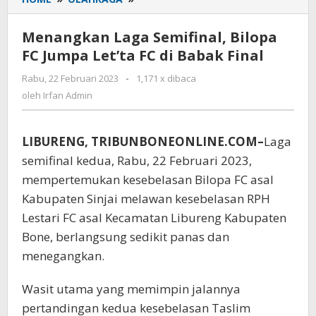
Laga
Semifinal,
Menangkan Laga Semifinal, Bilopa
Bilopa
FC Jumpa Let’ta FC di Babak Final
FC
Jumpa
Rabu, 22 Februari 2023
oleh
-
1,171 x dibaca
Let'ta
Irfan
oleh
Irfan Admin
FC
Admin
di
Babak
LIBURENG, TRIBUNBONEONLINE.COM–
Laga
Final
semifinal kedua, Rabu, 22 Februari 2023,
mempertemukan kesebelasan Bilopa FC asal
Kabupaten Sinjai melawan kesebelasan RPH
Lestari FC asal Kecamatan Libureng Kabupaten
Bone, berlangsung sedikit panas dan
menegangkan.
Wasit utama yang memimpin jalannya
pertandingan kedua kesebelasan Taslim