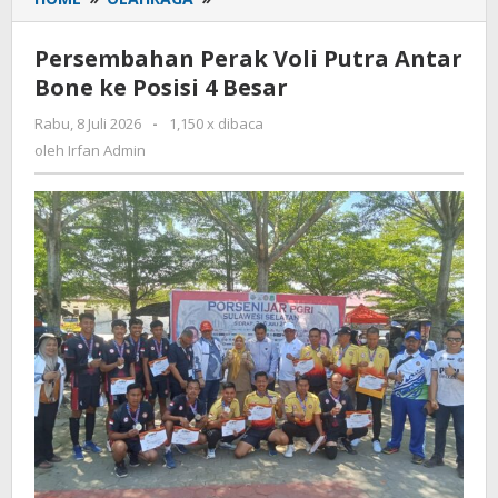
Perak
Voli
Persembahan Perak Voli Putra Antar
Putra
Bone ke Posisi 4 Besar
Antar
Bone
Rabu, 8 Juli 2026
oleh
-
1,150 x dibaca
ke
Irfan
oleh
Irfan Admin
Posisi
Admin
4
Besar