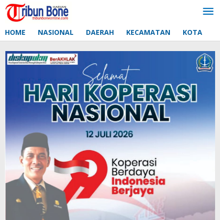
Lewati
ke
konten
HOME
NASIONAL
DAERAH
KECAMATAN
KOTA
D