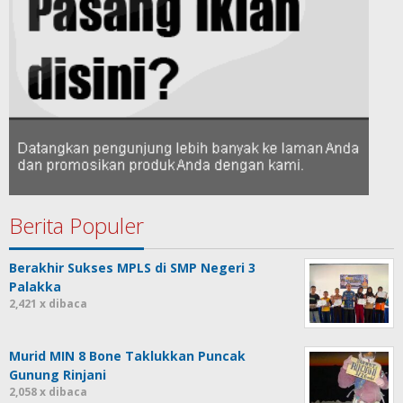
Berita Populer
Berakhir Sukses MPLS di SMP Negeri 3
Palakka
2,421 x dibaca
Murid MIN 8 Bone Taklukkan Puncak
Gunung Rinjani
2,058 x dibaca