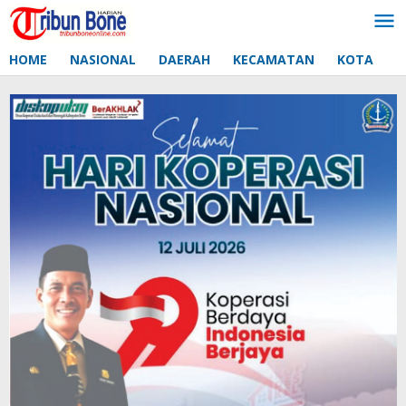
Lewati
ke
konten
HOME
NASIONAL
DAERAH
KECAMATAN
KOTA
D