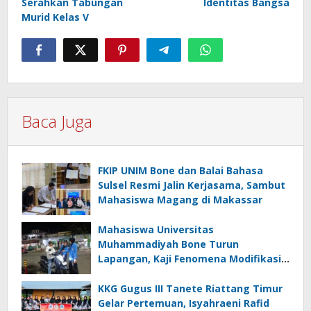
Serahkan Tabungan
Identitas Bangsa
Murid Kelas V
Baca Juga
FKIP UNIM Bone dan Balai Bahasa
Sulsel Resmi Jalin Kerjasama, Sambut
Mahasiswa Magang di Makassar
Mahasiswa Universitas
Muhammadiyah Bone Turun
Lapangan, Kaji Fenomena Modifikasi
Lampu Kendaraan melalui Riset
FOTOFOBIA
KKG Gugus III Tanete Riattang Timur
Gelar Pertemuan, Isyahraeni Rafid