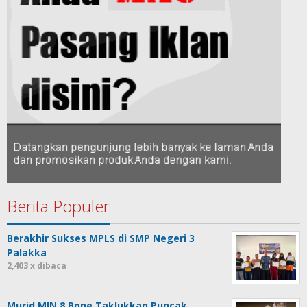
Berita Populer
Berakhir Sukses MPLS di SMP Negeri 3
Palakka
2,403 x dibaca
Murid MIN 8 Bone Taklukkan Puncak