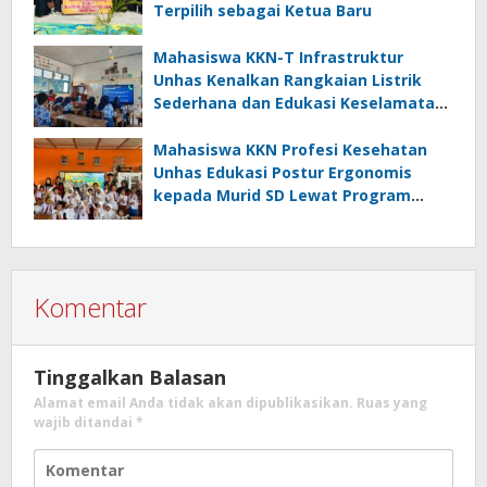
Terpilih sebagai Ketua Baru
Mahasiswa KKN-T Infrastruktur
Unhas Kenalkan Rangkaian Listrik
Sederhana dan Edukasi Keselamatan
serta Bahaya Listrik di SMPN 40 Satap
Langkeang
Mahasiswa KKN Profesi Kesehatan
Unhas Edukasi Postur Ergonomis
kepada Murid SD Lewat Program
“Postur Tepat, Anak Hebat”
Komentar
Tinggalkan Balasan
Alamat email Anda tidak akan dipublikasikan.
Ruas yang
wajib ditandai
*