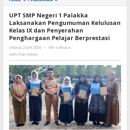
SMP
Negeri
UPT SMP Negeri 1 Palakka
1
Laksanakan Pengumuman Kelulusan
Palakka
Kelas IX dan Penyerahan
Laksanakan
Pengumuman
Penghargaan Pelajar Berprestasi
Kelulusan
Selasa, 2 Juni 2026
oleh
-
441 x dibaca
Kelas
Irfan
oleh
Irfan Admin
IX
Admin
dan
Penyerahan
Penghargaan
Pelajar
Berprestasi