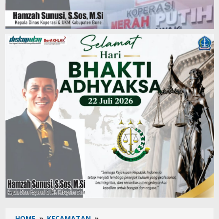
HOME
»
KECAMATAN
»
Danramil