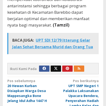
antarinstansi sehingga berbagai program
kesehatan di Kecamatan Barebbo dapat
berjalan optimal dan memberikan manfaat
nyata bagi masyarakat.
(Tamzil)
BACA JUGA:
UPT SDI 12/79 Itterung Gelar
Jalan Sehat Bersama Murid dan Orang Tua
Ikuti Kami Pada
Navigasi
Pos sebelumnya
Pos berikutnya
20 Hewan Kurban
UPT SMP Negeri 1
pos
Disiapkan Warga Desa
Palakka Laksanakan
Mappesangka Bone
Upacara Bendera,
Jelang Idul Adha 1447 H
Penyerahan Hadiah
Lomba Kelas dan