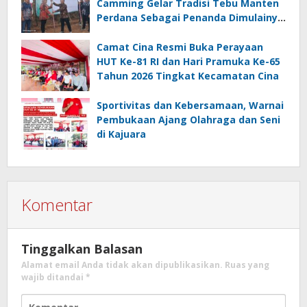
Camming Gelar Tradisi Tebu Manten
Perdana Sebagai Penanda Dimulainya
Penebangan
Camat Cina Resmi Buka Perayaan
HUT Ke-81 RI dan Hari Pramuka Ke-65
Tahun 2026 Tingkat Kecamatan Cina
Sportivitas dan Kebersamaan, Warnai
Pembukaan Ajang Olahraga dan Seni
di Kajuara
Komentar
Tinggalkan Balasan
Alamat email Anda tidak akan dipublikasikan.
Ruas yang
wajib ditandai
*