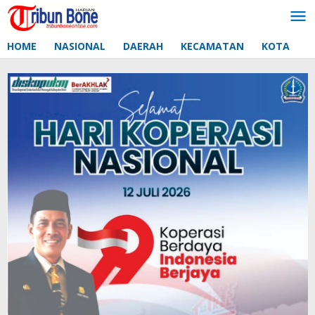
Lewati
ke
konten
HOME
NASIONAL
DAERAH
KECAMATAN
KOTA
D