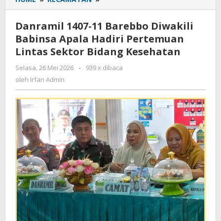
1407-
11
Danramil 1407-11 Barebbo Diwakili
Barebbo
Babinsa Apala Hadiri Pertemuan
Diwakili
Lintas Sektor Bidang Kesehatan
Babinsa
Apala
Selasa, 26 Mei 2026
oleh
-
939 x dibaca
Hadiri
Irfan
oleh
Irfan Admin
Pertemuan
Admin
Lintas
Sektor
Bidang
Kesehatan