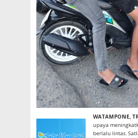
WATAMPONE, T
upaya meningkatka
berlalu lintas. S