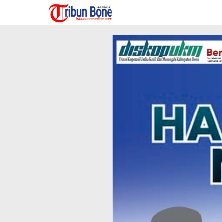
Lewati
ke
konten