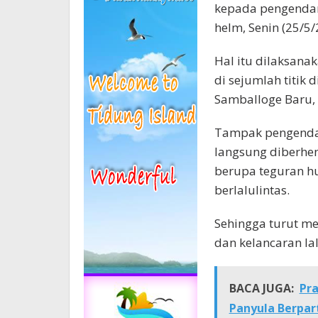
kepada pengendar
helm, Senin (25/5/
Hal itu dilaksana
di sejumlah titik
Samballoge Baru,
Tampak pengenda
langsung diberhe
berupa teguran h
berlalulintas.
Sehingga turut me
dan kelancaran lal
BACA JUGA:
Pr
Panyula Berpar