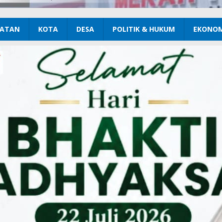
ATAN
KOTA
DESA
POLITIK & HUKUM
EKONOM