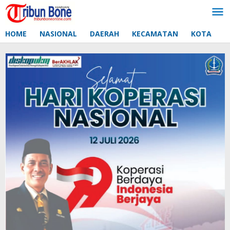
Lewati
ke
konten
HOME
NASIONAL
DAERAH
KECAMATAN
KOTA
D