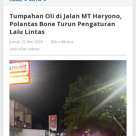
Oli
di
Tumpahan Oli di Jalan MT Haryono,
Jalan
Polantas Bone Turun Pengaturan
MT
Lalu Lintas
Haryono,
Polantas
Jumat, 22 Mei 2026
oleh
-
436 x dibaca
Bone
Irfan
oleh
Irfan Admin
Turun
Admin
Pengaturan
Lalu
Lintas