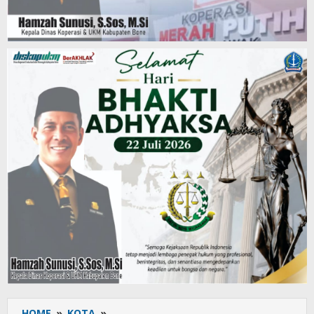
HOME
»
KOTA
»
Tumpahan