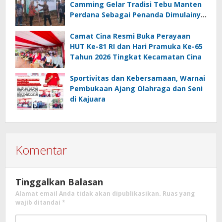
Camming Gelar Tradisi Tebu Manten
Perdana Sebagai Penanda Dimulainya
Penebangan
Camat Cina Resmi Buka Perayaan
HUT Ke-81 RI dan Hari Pramuka Ke-65
Tahun 2026 Tingkat Kecamatan Cina
Sportivitas dan Kebersamaan, Warnai
Pembukaan Ajang Olahraga dan Seni
di Kajuara
Komentar
Tinggalkan Balasan
Alamat email Anda tidak akan dipublikasikan.
Ruas yang
wajib ditandai
*