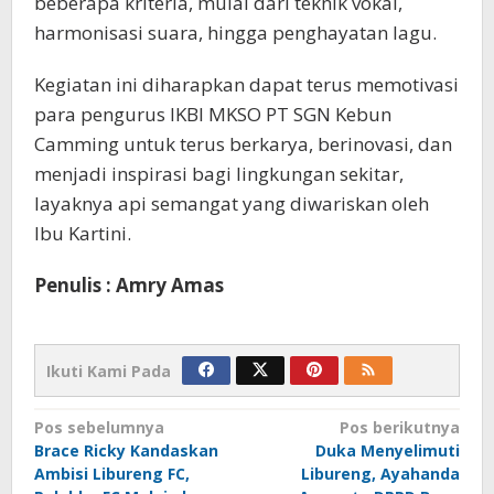
beberapa kriteria, mulai dari teknik vokal,
harmonisasi suara, hingga penghayatan lagu.
Kegiatan ini diharapkan dapat terus memotivasi
para pengurus IKBI MKSO PT SGN Kebun
Camming untuk terus berkarya, berinovasi, dan
menjadi inspirasi bagi lingkungan sekitar,
layaknya api semangat yang diwariskan oleh
Ibu Kartini.
Penulis : Amry Amas
Ikuti Kami Pada
Navigasi
Pos sebelumnya
Pos berikutnya
Brace Ricky Kandaskan
Duka Menyelimuti
pos
Ambisi Libureng FC,
Libureng, Ayahanda