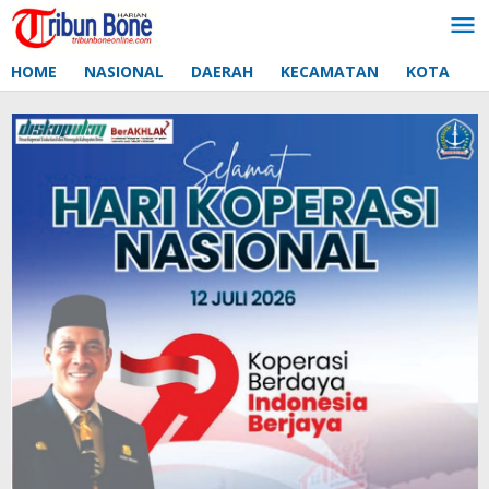
Lewati
ke
konten
HOME
NASIONAL
DAERAH
KECAMATAN
KOTA
D