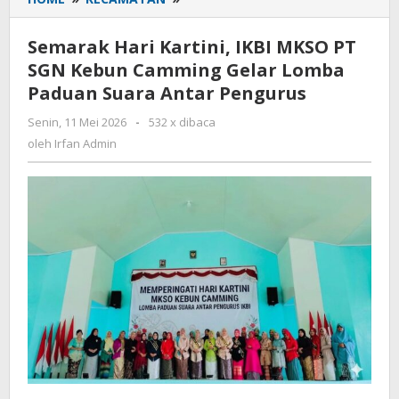
Hari
Kartini,
Semarak Hari Kartini, IKBI MKSO PT
IKBI
SGN Kebun Camming Gelar Lomba
MKSO
Paduan Suara Antar Pengurus
PT
SGN
Senin, 11 Mei 2026
oleh
-
532 x dibaca
Kebun
Irfan
oleh
Irfan Admin
Camming
Admin
Gelar
Lomba
Paduan
Suara
Antar
Pengurus