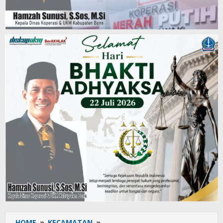
HOME
»
KECAMATAN
»
Semarak