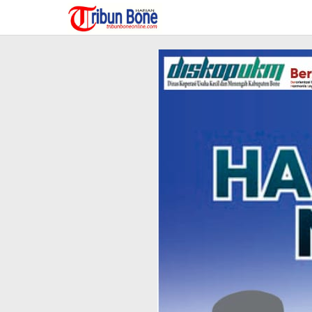
Lewati
ke
konten