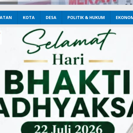
ATAN
KOTA
DESA
POLITIK & HUKUM
EKONOM