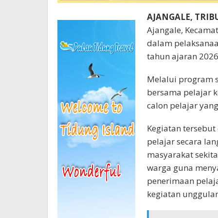
AJANGALE, TRI
Ajangale, Kecama
dalam pelaksanaan
tahun ajaran 2026
Melalui program s
bersama pelajar k
calon pelajar yan
Kegiatan tersebut 
pelajar secara l
masyarakat sekit
warga guna menya
penerimaan pelaja
kegiatan unggulan