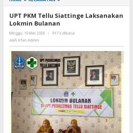
PKM
Tellu
UPT PKM Tellu Siattinge Laksanakan
Siattinge
Lokmin Bulanan
Laksanakan
Lokmin
Minggu, 10 Mei 2026
oleh
-
917 x dibaca
Bulanan
Irfan
oleh
Irfan Admin
Admin