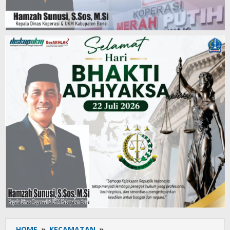
HOME
»
KECAMATAN
»
UPT