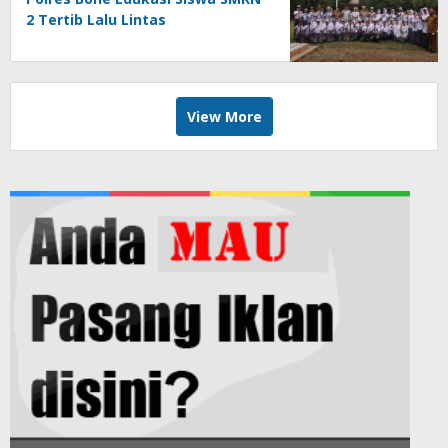
2 Tertib Lalu Lintas
View More