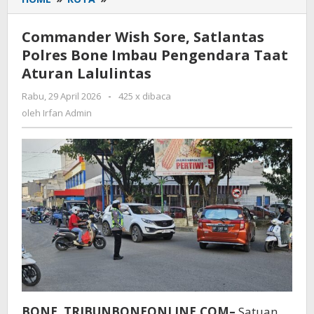
Wish
Sore,
Commander Wish Sore, Satlantas
Satlantas
Polres Bone Imbau Pengendara Taat
Polres
Aturan Lalulintas
Bone
Imbau
Rabu, 29 April 2026
oleh
-
425 x dibaca
Pengendara
Irfan
oleh
Irfan Admin
Taat
Admin
Aturan
Lalulintas
BONE, TRIBUNBONEONLINE.COM–
Satuan