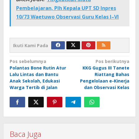
Pembelajaran, Plh Kepala UPT SD Inpres
10/73 Waetuwo Observasi Guru Kelas I–VI
Ikuti Kami Pada
Navigasi
Pos sebelumnya
Pos berikutnya
Polantas Bone Rutin Atur
KKG Gugus III Tanete
pos
Lalu Lintas dan Bantu
Riattang Bahas
Anak Sekolah, Edukasi
Pengelolaan e-Kinerja
Warga Tertib di Jalan
dan Observasi Kelas
Baca Juga