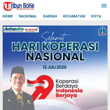
Lewati
ke
konten
HOME
NASIONAL
DAERAH
KECAMATAN
KOTA
D