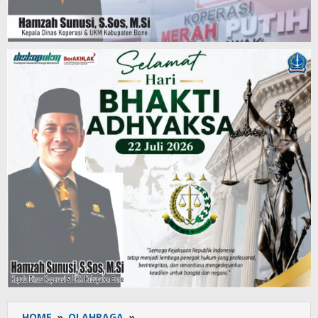
HOME
»
OLAHRAGA
»
Jelang