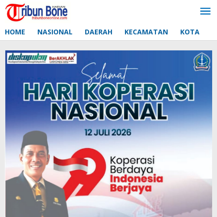
Lewati
ke
konten
HOME
NASIONAL
DAERAH
KECAMATAN
KOTA
D