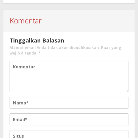
Komentar
Tinggalkan Balasan
Alamat email Anda tidak akan dipublikasikan.
Ruas yang
wajib ditandai
*