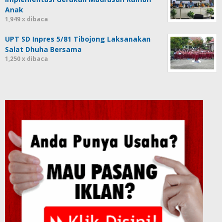
Anak
1,949 x dibaca
UPT SD Inpres 5/81 Tibojong Laksanakan
Salat Dhuha Bersama
1,250 x dibaca