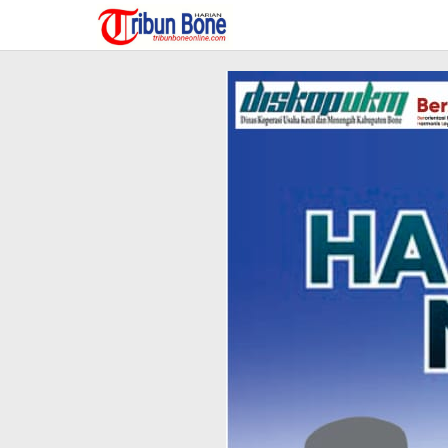
Lewati
ke
konten