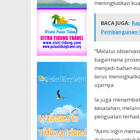
meningkatkan kual
BACA JUGA:
Rap
Pembangunan 
“Melalui observasi
bagaimana proses 
menjadi bahan eva
terus meningkatka
ujarnya.
Ia juga menambah
kesalahan, melai
penguatan terhad
“Kami ingin mema
dukungan untuk b