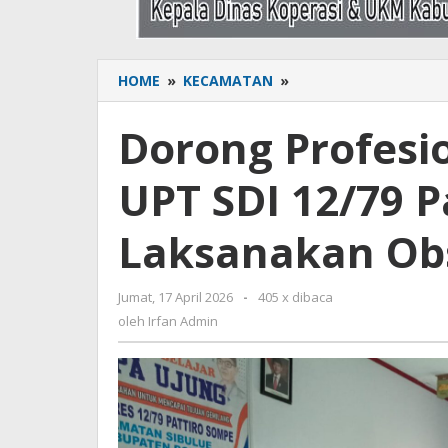
HOME
»
KECAMATAN
»
Dorong
Profesionalisme
Guru,
Dorong Profesi
Kepala
UPT
UPT SDI 12/79 P
SDI
12/79
Pattiro
Laksanakan Ob
Sompe
Laksanakan
Observasi
Jumat, 17 April 2026
oleh
-
405 x dibaca
Pembelajaran
Irfan
oleh
Irfan Admin
Admin