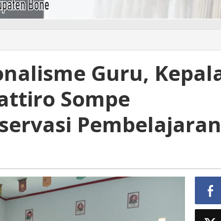
onalisme Guru, Kepal
attiro Sompe
servasi Pembelajara