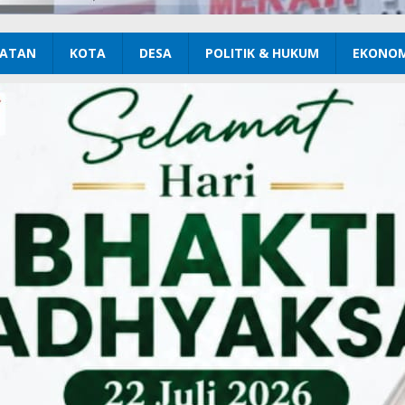
ATAN
KOTA
DESA
POLITIK & HUKUM
EKONOM