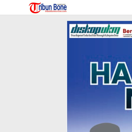
Lewati
ke
konten