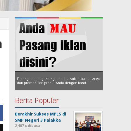
a
n
Berita Populer
Berakhir Sukses MPLS di
SMP Negeri 3 Palakka
2,407 x dibaca