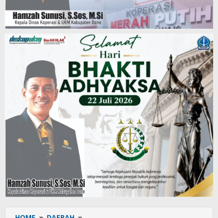
HOME
»
DAERAH
»
Tiga