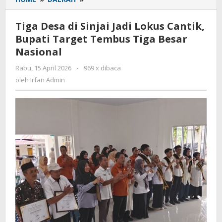
Desa
di
Tiga Desa di Sinjai Jadi Lokus Cantik,
Sinjai
Bupati Target Tembus Tiga Besar
Jadi
Nasional
Lokus
Cantik,
Rabu, 15 April 2026
oleh
-
969 x dibaca
Bupati
Irfan
oleh
Irfan Admin
Target
Admin
Tembus
Tiga
Besar
Nasional