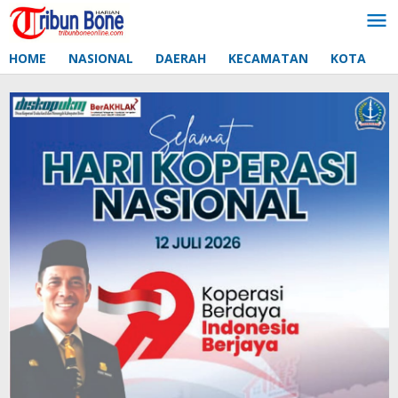
Lewati
ke
konten
HOME
NASIONAL
DAERAH
KECAMATAN
KOTA
D