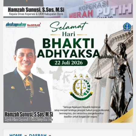
HOME
»
DAERAH
»
Reuni