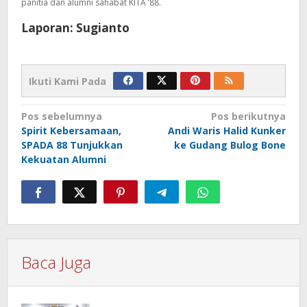
panitia dan alumni sahabat KITA ’88.
Laporan: Sugianto
Ikuti Kami Pada
Navigasi
Pos sebelumnya
Pos berikutnya
Spirit Kebersamaan,
Andi Waris Halid Kunker
pos
SPADA 88 Tunjukkan
ke Gudang Bulog Bone
Kekuatan Alumni
Baca Juga