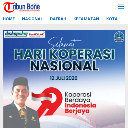
Lewati
ke
konten
HOME
NASIONAL
DAERAH
KECAMATAN
KOTA
D