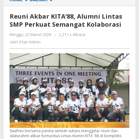
Akbar
KITA’88,
Reuni Akbar KITA’88, Alumni Lintas
Alumni
SMP Perkuat Semangat Kolaborasi
Lintas
SMP
Minggu, 22 Maret 2026
oleh
-
2,211 x dibaca
Perkuat
Irfan
oleh
Irfan Admin
Semangat
Admin
Kolaborasi
Swafoto bersama panitia setelah sukses menggelar reuni dan
silaturahmi akbar Komunitas Lintas Alumni KITA '88 di kompleks