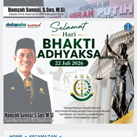
HOME
»
KECAMATAN
»
Tanamkan