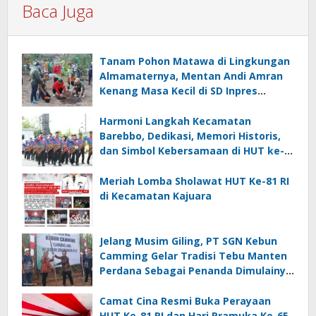
Baca Juga
Tanam Pohon Matawa di Lingkungan
Almamaternya, Mentan Andi Amran
Kenang Masa Kecil di SD Inpres
Mappesangka
Harmoni Langkah Kecamatan
Barebbo, Dedikasi, Memori Historis,
dan Simbol Kebersamaan di HUT ke-
81 RI
Meriah Lomba Sholawat HUT Ke-81 RI
di Kecamatan Kajuara
Jelang Musim Giling, PT SGN Kebun
Camming Gelar Tradisi Tebu Manten
Perdana Sebagai Penanda Dimulainya
Penebangan
Camat Cina Resmi Buka Perayaan
HUT Ke-81 RI dan Hari Pramuka Ke-65