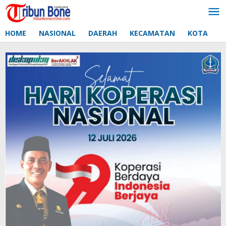
Lewati
ke
konten
HOME
NASIONAL
DAERAH
KECAMATAN
KOTA
D