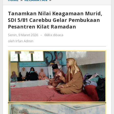
Nilai
Keagamaan
Tanamkan Nilai Keagamaan Murid,
Murid,
SDI 5/81 Carebbu Gelar Pembukaan
SDI
Pesantren Kilat Ramadan
5/81
Carebbu
Senin, 9 Maret 2026
oleh
-
668 x dibaca
Gelar
Irfan
oleh
Irfan Admin
Pembukaan
Admin
Pesantren
Kilat
Ramadan