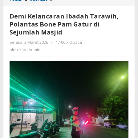
Kelancaran
Ibadah
Demi Kelancaran Ibadah Tarawih,
Tarawih,
Polantas Bone Pam Gatur di
Polantas
Sejumlah Masjid
Bone
Pam
Selasa, 3 Maret 2026
oleh
-
1,100 x dibaca
Gatur
Irfan
oleh
Irfan Admin
di
Admin
Sejumlah
Masjid