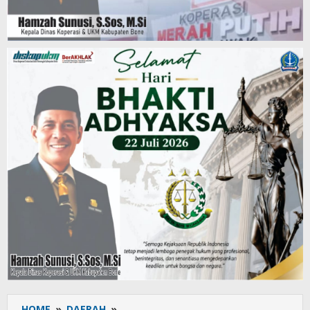
HOME
»
DAERAH
»
Demi