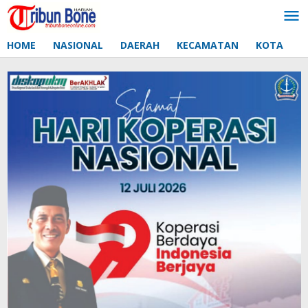
Lewati
ke
konten
HOME
NASIONAL
DAERAH
KECAMATAN
KOTA
D