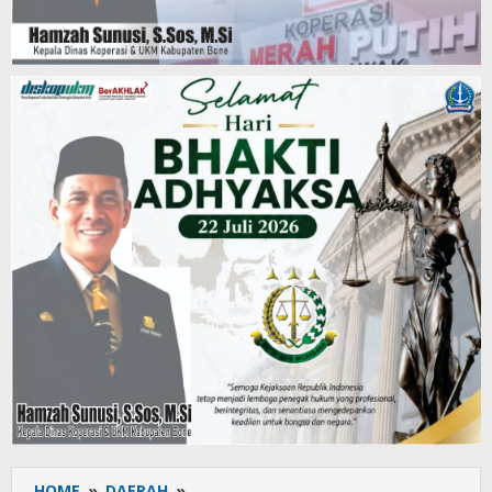
HOME
»
DAERAH
»
Harapan