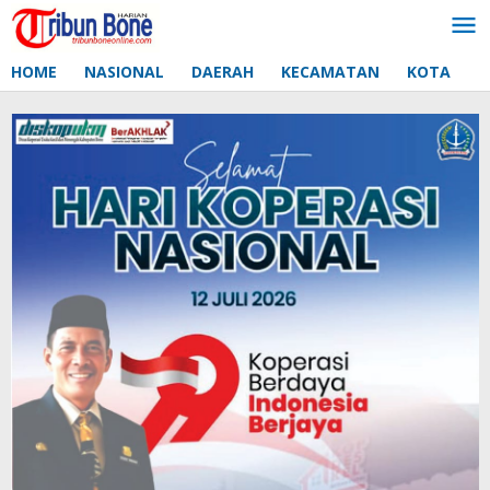
Lewati
ke
konten
HOME
NASIONAL
DAERAH
KECAMATAN
KOTA
D