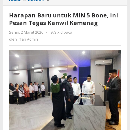
Baru
untuk
Harapan Baru untuk MIN 5 Bone, ini
MIN
Pesan Tegas Kanwil Kemenag
5
Bone,
Senin, 2 Maret 2026
oleh
-
973 x dibaca
ini
Irfan
oleh
Irfan Admin
Pesan
Admin
Tegas
Kanwil
Kemenag