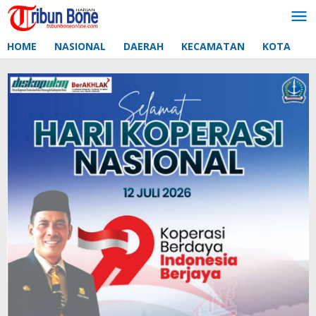
Lewati
ke
konten
HOME
NASIONAL
DAERAH
KECAMATAN
KOTA
D