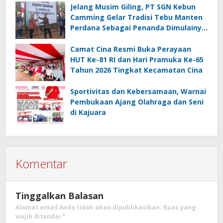
Jelang Musim Giling, PT SGN Kebun
Camming Gelar Tradisi Tebu Manten
Perdana Sebagai Penanda Dimulainya
Penebangan
Camat Cina Resmi Buka Perayaan
HUT Ke-81 RI dan Hari Pramuka Ke-65
Tahun 2026 Tingkat Kecamatan Cina
Sportivitas dan Kebersamaan, Warnai
Pembukaan Ajang Olahraga dan Seni
di Kajuara
Komentar
Tinggalkan Balasan
Alamat email Anda tidak akan dipublikasikan.
Ruas yang
wajib ditandai
*