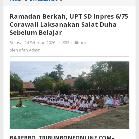
Berkah,
UPT
Ramadan Berkah, UPT SD Inpres 6/75
SD
Corawali Laksanakan Salat Duha
Inpres
Sebelum Belajar
6/75
Corawali
Selasa, 24 Februari 2026
oleh
-
955 x dibaca
Laksanakan
Irfan
oleh
Irfan Admin
Salat
Admin
Duha
Sebelum
Belajar
BAREBBO, TRIBUNBONEONLINE.COM–