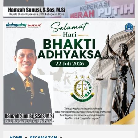
HOME
»
KECAMATAN
»
Ramadan