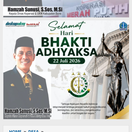
HOME
»
DESA
»
Pemdes