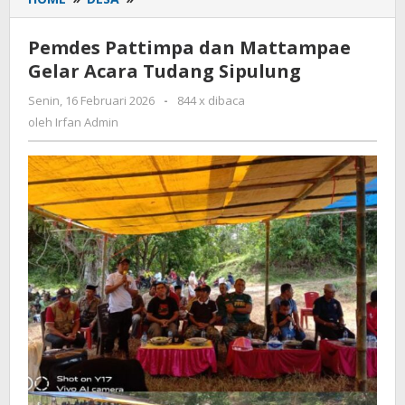
Pattimpa
dan
Pemdes Pattimpa dan Mattampae
Mattampae
Gelar Acara Tudang Sipulung
Gelar
Acara
Senin, 16 Februari 2026
oleh
-
844 x dibaca
Tudang
Irfan
oleh
Irfan Admin
Sipulung
Admin