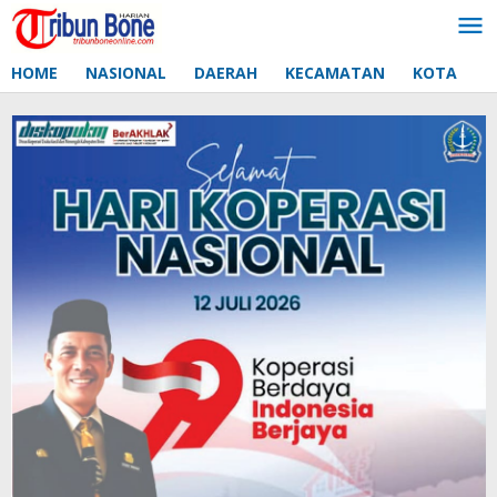
Lewati
ke
konten
HOME
NASIONAL
DAERAH
KECAMATAN
KOTA
D