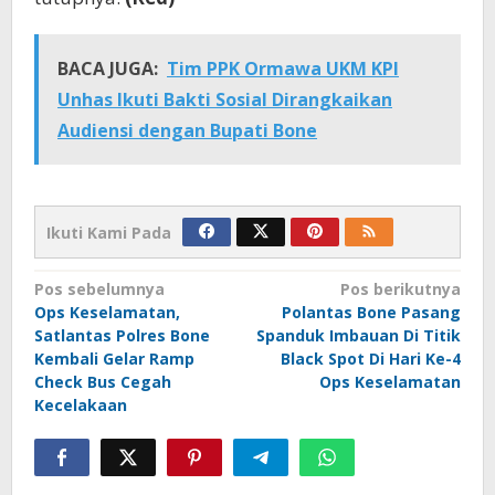
BACA JUGA:
Tim PPK Ormawa UKM KPI
Unhas Ikuti Bakti Sosial Dirangkaikan
Audiensi dengan Bupati Bone
Ikuti Kami Pada
Navigasi
Pos sebelumnya
Pos berikutnya
Ops Keselamatan,
Polantas Bone Pasang
pos
Satlantas Polres Bone
Spanduk Imbauan Di Titik
Kembali Gelar Ramp
Black Spot Di Hari Ke-4
Check Bus Cegah
Ops Keselamatan
Kecelakaan