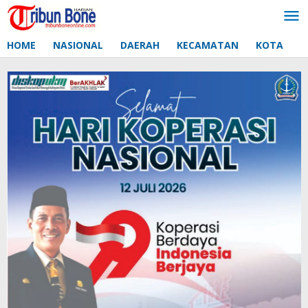
Lewati
ke
konten
HOME
NASIONAL
DAERAH
KECAMATAN
KOTA
D