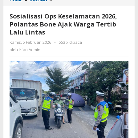
Ops
Keselamatan
Sosialisasi Ops Keselamatan 2026,
2026,
Polantas Bone Ajak Warga Tertib
Polantas
Lalu Lintas
Bone
Ajak
Kamis, 5 Februari 2026
oleh
-
553 x dibaca
Warga
Irfan
oleh
Irfan Admin
Tertib
Admin
Lalu
Lintas