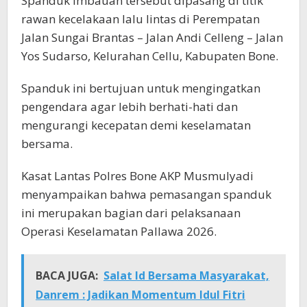
Spanduk imbauan tersebut dipasang di titik
rawan kecelakaan lalu lintas di Perempatan
Jalan Sungai Brantas – Jalan Andi Celleng – Jalan
Yos Sudarso, Kelurahan Cellu, Kabupaten Bone.
Spanduk ini bertujuan untuk mengingatkan
pengendara agar lebih berhati-hati dan
mengurangi kecepatan demi keselamatan
bersama.
Kasat Lantas Polres Bone AKP Musmulyadi
menyampaikan bahwa pemasangan spanduk
ini merupakan bagian dari pelaksanaan
Operasi Keselamatan Pallawa 2026.
BACA JUGA:
Salat Id Bersama Masyarakat,
Danrem : Jadikan Momentum Idul Fitri