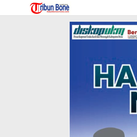
Lewati
ke
konten