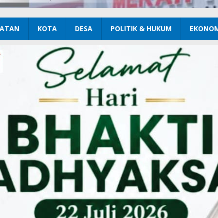
ATAN
KOTA
DESA
POLITIK & HUKUM
EKONOM