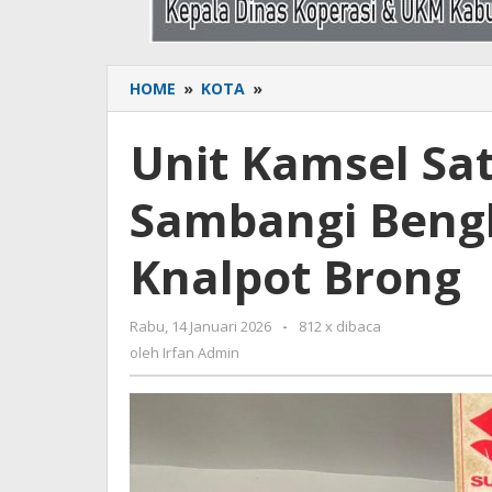
HOME
»
KOTA
»
Unit
Kamsel
Satlantas
Unit Kamsel Sat
Polres
Bone
Sambangi Beng
Sambangi
Bengkel
Motor
Knalpot Brong
Cegah
Knalpot
Brong
Rabu, 14 Januari 2026
oleh
-
812 x dibaca
Irfan
oleh
Irfan Admin
Admin