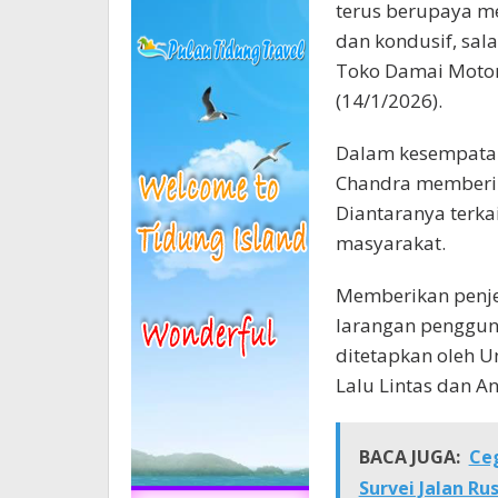
terus berupaya m
dan kondusif, sal
Toko Damai Motor 
(14/1/2026).
Dalam kesempatan 
Chandra memberikan
Diantaranya terk
masyarakat.
Memberikan penje
larangan pengguna
ditetapkan oleh 
Lalu Lintas dan An
BACA JUGA:
Ceg
Survei Jalan R