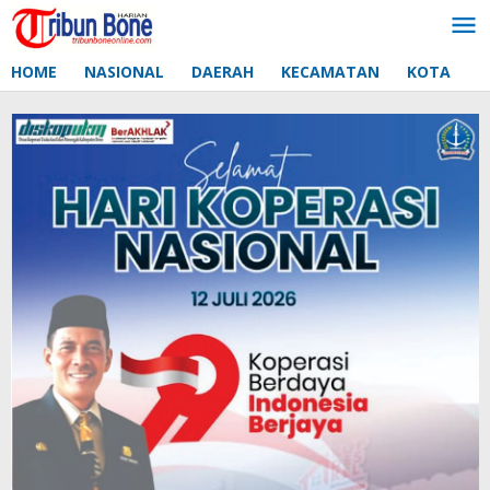
Lewati
ke
konten
HOME
NASIONAL
DAERAH
KECAMATAN
KOTA
D