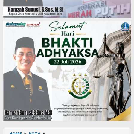
HOME
»
KOTA
»
Tim