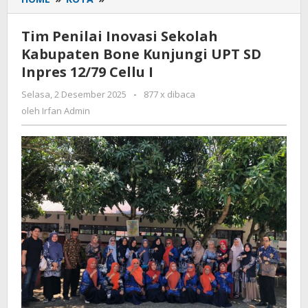
Penilai
Inovasi
Tim Penilai Inovasi Sekolah
Sekolah
Kabupaten Bone Kunjungi UPT SD
Kabupaten
Inpres 12/79 Cellu I
Bone
Kunjungi
Selasa, 2 Desember 2025
oleh
-
877 x dibaca
UPT
Irfan
oleh
Irfan Admin
SD
Admin
Inpres
12/79
Cellu
I