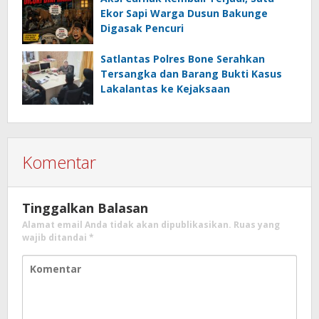
Ekor Sapi Warga Dusun Bakunge
Digasak Pencuri
Satlantas Polres Bone Serahkan
Tersangka dan Barang Bukti Kasus
Lakalantas ke Kejaksaan
Komentar
Tinggalkan Balasan
Alamat email Anda tidak akan dipublikasikan.
Ruas yang
wajib ditandai
*