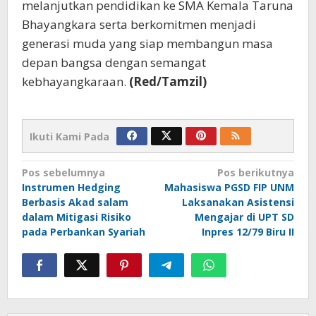
melanjutkan pendidikan ke SMA Kemala Taruna
Bhayangkara serta berkomitmen menjadi
generasi muda yang siap membangun masa
depan bangsa dengan semangat
kebhayangkaraan.
(Red/Tamzil)
Ikuti Kami Pada
Navigasi
Pos sebelumnya
Pos berikutnya
Instrumen Hedging
Mahasiswa PGSD FIP UNM
pos
Berbasis Akad salam
Laksanakan Asistensi
dalam Mitigasi Risiko
Mengajar di UPT SD
pada Perbankan Syariah
Inpres 12/79 Biru II