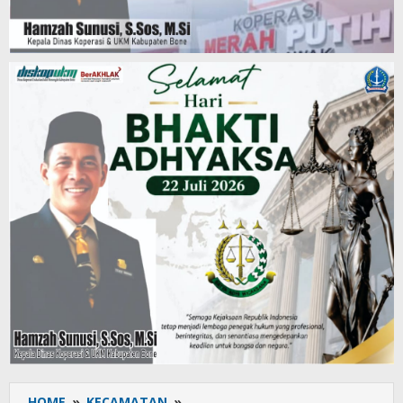
HOME
»
KECAMATAN
»
Personil