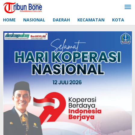
Lewati
ke
konten
HOME
NASIONAL
DAERAH
KECAMATAN
KOTA
D