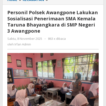
Polsek
Awangpone
Personil Polsek Awangpone Lakukan
Lakukan
Sosialisasi Penerimaan SMA Kemala
Sosialisasi
Taruna Bhayangkara di SMP Negeri
Penerimaan
SMA
3 Awangpone
Kemala
Sabtu, 8 November 2025
oleh
-
863 x dibaca
Taruna
Irfan
oleh
Irfan Admin
Bhayangkara
Admin
di
SMP
Negeri
3
Awangpone