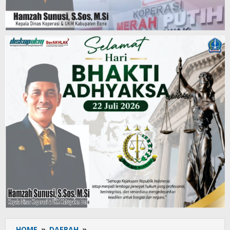
HOME
»
DAERAH
»
RILIS