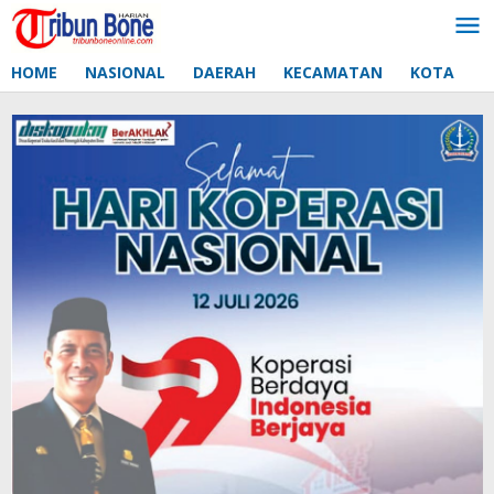
Lewati
ke
konten
HOME
NASIONAL
DAERAH
KECAMATAN
KOTA
D