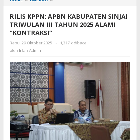
KPPN:
APBN
RILIS KPPN: APBN KABUPATEN SINJAI
KABUPATEN
TRIWULAN III TAHUN 2025 ALAMI
SINJAI
“KONTRAKSI”
TRIWULAN
III
Rabu, 29 Oktober 2025
oleh
-
1,317 x dibaca
TAHUN
Irfan
oleh
Irfan Admin
2025
Admin
ALAMI
"KONTRAKSI"