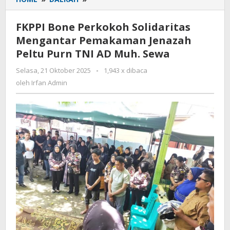
Bone
Perkokoh
FKPPI Bone Perkokoh Solidaritas
Solidaritas
Mengantar Pemakaman Jenazah
Mengantar
Peltu Purn TNI AD Muh. Sewa
Pemakaman
Jenazah
Selasa, 21 Oktober 2025
oleh
-
1,943 x dibaca
Peltu
Irfan
oleh
Irfan Admin
Purn
Admin
TNI
AD
Muh.
Sewa