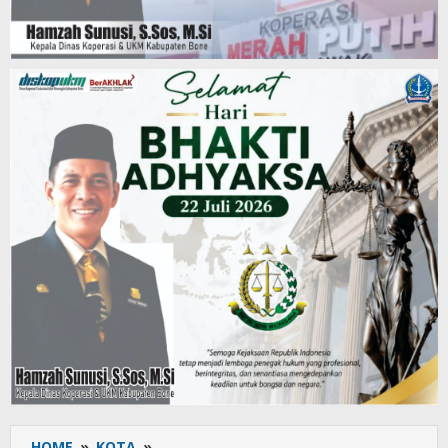
HOME
»
KOTA
»
Uncapi