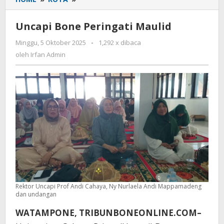
Bone
Peringati
Uncapi Bone Peringati Maulid
Maulid
Minggu, 5 Oktober 2025
oleh
-
1,292 x dibaca
Irfan
oleh
Irfan Admin
Admin
Rektor Uncapi Prof Andi Cahaya, Ny Nurlaela Andi Mappamadeng
dan undangan
WATAMPONE, TRIBUNBONEONLINE.COM–