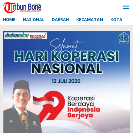
Lewati
ke
konten
HOME
NASIONAL
DAERAH
KECAMATAN
KOTA
D