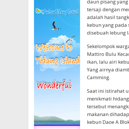
daun pisang yang
tersaji dengan me
adalah hasil tangk
kebun yang pada s
disebuah lebung la
Sekelompok warga
Mattiro Bulu Kec
ikan, lalu airi ke
Yang airnya diamb
Camming.
Saat ini istirahat
menikmati hidang
tersebut menangka
makanan dihadapa
kebun Daoe A Blok