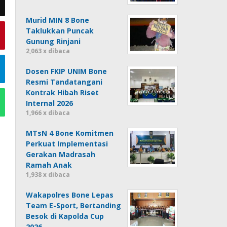
Murid MIN 8 Bone
Taklukkan Puncak
Gunung Rinjani
2,063 x dibaca
Dosen FKIP UNIM Bone
Resmi Tandatangani
Kontrak Hibah Riset
Internal 2026
1,966 x dibaca
MTsN 4 Bone Komitmen
Perkuat Implementasi
Gerakan Madrasah
Ramah Anak
1,938 x dibaca
Wakapolres Bone Lepas
Team E-Sport, Bertanding
Besok di Kapolda Cup
2026