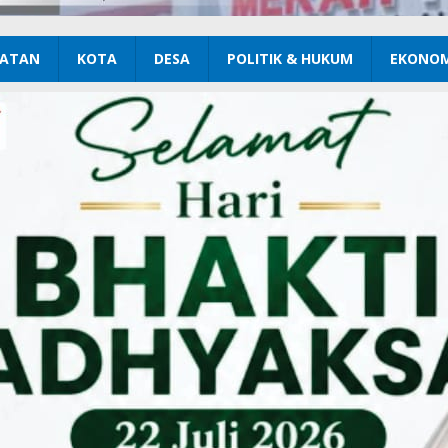
ATAN
KOTA
DESA
POLITIK & HUKUM
EKONOM