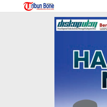
Lewati
ke
konten