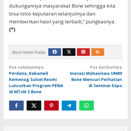
dukungannya masyarakat Bone sehingga kita
bisa lolos keputaran selanjutnya dan
memberikan hasil yang terbaik,” pungkasnya.
(*)
Ikuti Kami Pada
Navigasi
Pos sebelumnya
Pos berikutnya
Perdana, Kakanwil
Inovasi Mahasiswa UNIM
pos
Kemenag Sulsel Resmi
Bone Mencuri Perhatian
Luncurkan Program PENA
di Seminar Expo
di MTsN 3 Bone