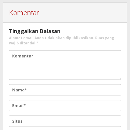
Komentar
Tinggalkan Balasan
Alamat email Anda tidak akan dipublikasikan.
Ruas yang
wajib ditandai
*